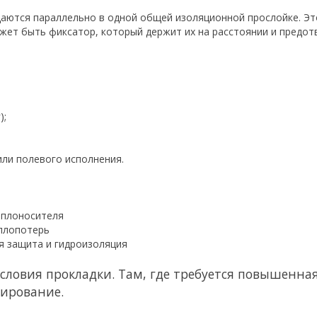
щаются параллельно в одной общей изоляционной прослойке. Э
жет быть фиксатор, который держит их на расстоянии и предо
);
ли полевого исполнения.
еплоносителя
плопотерь
я защита и гидроизоляция
словия прокладки. Там, где требуется повышенна
ирование.