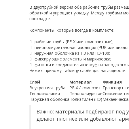
В двухтрубной версии обе рабочие трубы разме
обраткой и упрощает укладку. Между трубами мо
прокладке.
Компоненты, которые всегда в комплекте:
рабочие трубы (PE-X или композитные);
пенополиуретановая изоляция (PUR или аналог
наружная оболочка из ПЭ или ПЭ-100;
фиксирующие элементы и маркировка;
фитинги и соединительные муфты заводского и
Ниже я привожу таблицу слоёв для наглядности.
Слой
Материал
Функция
Внутренняя труба
PE-X / композит
Транспорт т
Теплоизоляция
Пенополиуретан
Снижение те
Наружная оболочка
Полиэтилен (ПЭ)
Механическа
Важно: материалы подбирают под у
делают плотнее или добавляют арм