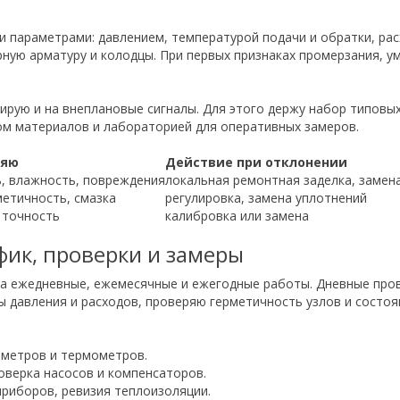
и параметрами: давлением, температурой подачи и обратки, ра
ную арматуру и колодцы. При первых признаках промерзания, у
ирую и на внеплановые сигналы. Для этого держу набор типовых
ом материалов и лабораторией для оперативных замеров.
ряю
Действие при отклонении
, влажность, повреждения
локальная ремонтная заделка, замен
метичность, смазка
регулировка, замена уплотнений
 точность
калибровка или замена
фик, проверки и замеры
на ежедневные, ежемесячные и ежегодные работы. Дневные про
 давления и расходов, проверяю герметичность узлов и состо
ометров и термометров.
оверка насосов и компенсаторов.
приборов, ревизия теплоизоляции.