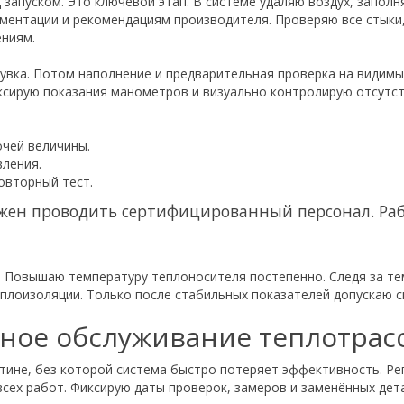
 запуском. Это ключевой этап. В системе удаляю воздух, запол
ментации и рекомендациям производителя. Проверяю все стыки,
ениям.
дувка. Потом наполнение и предварительная проверка на видимы
сирую показания манометров и визуально контролирую отсутст
очей величины.
вления.
овторный тест.
лжен проводить сертифицированный персонал. Раб
. Повышаю температуру теплоносителя постепенно. Следя за те
плоизоляции. Только после стабильных показателей допускаю с
сное обслуживание теплотрас
утине, без которой система быстро потеряет эффективность. Р
всех работ. Фиксирую даты проверок, замеров и заменённых де