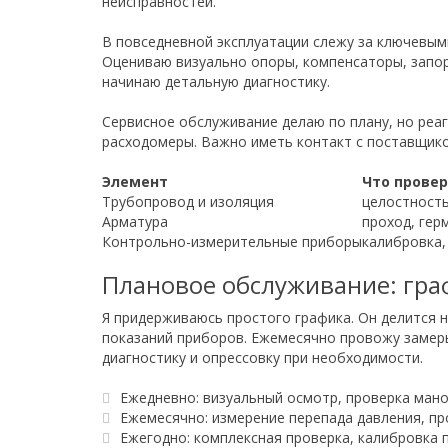
неисправностей.
В повседневной эксплуатации слежу за ключевым
Оцениваю визуально опоры, компенсаторы, запор
начинаю детальную диагностику.
Сервисное обслуживание делаю по плану, но реаг
расходомеры. Важно иметь контакт с поставщик
Элемент
Что прове
Трубопровод и изоляция
целостность
Арматура
проход, гер
Контрольно-измерительные приборы
калибровка,
Плановое обслуживание: гра
Я придерживаюсь простого графика. Он делится 
показаний приборов. Ежемесячно провожу замеры
диагностику и опрессовку при необходимости.
Ежедневно: визуальный осмотр, проверка ман
Ежемесячно: измерение перепада давления, пр
Ежегодно: комплексная проверка, калибровка 