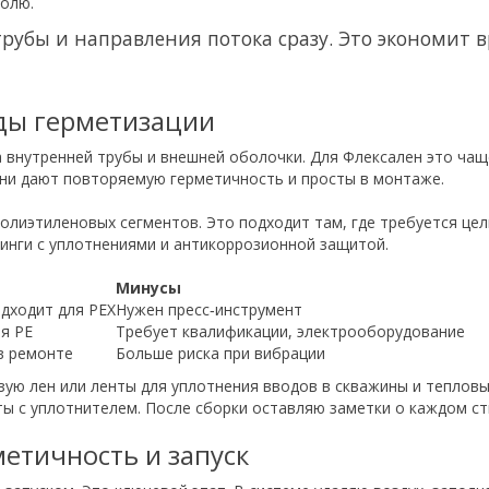
ролю.
рубы и направления потока сразу. Это экономит в
ды герметизации
 внутренней трубы и внешней оболочки. Для Флексален это чаще
Они дают повторяемую герметичность и просты в монтаже.
олиэтиленовых сегментов. Это подходит там, где требуется цел
инги с уплотнениями и антикоррозионной защитой.
Минусы
одходит для PEX
Нужен пресс‑инструмент
я PE
Требует квалификации, электрооборудование
в ремонте
Больше риска при вибрации
ую лен или ленты для уплотнения вводов в скважины и теплов
 с уплотнителем. После сборки оставляю заметки о каждом ст
метичность и запуск