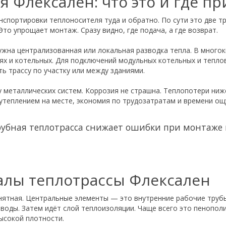
ая Флексален: что это и где п
анспортировки теплоносителя туда и обратно. По сути это две т
то упрощает монтаж. Сразу видно, где подача, а где возврат.
нужна централизованная или локальная разводка тепла. В много
х и котельных. Для подключений модульных котельных и теплов
ь трассу по участку или между зданиями.
металлических систем. Коррозия не страшна. Теплопотери ниже
 утеплением на месте, экономия по трудозатратам и времени ощ
трубная теплотрасса снижает ошибки при монтаже
алы теплотрассы Флексален
онятная. Центральные элементы — это внутренние рабочие трубы
 воды. Затем идёт слой теплоизоляции. Чаще всего это пенопол
ысокой плотности.