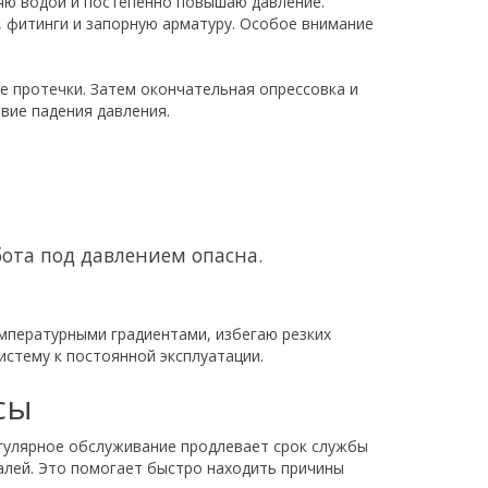
няю водой и постепенно повышаю давление.
 фитинги и запорную арматуру. Особое внимание
е протечки. Затем окончательная опрессовка и
вие падения давления.
ота под давлением опасна.
мпературными градиентами, избегаю резких
истему к постоянной эксплуатации.
сы
егулярное обслуживание продлевает срок службы
талей. Это помогает быстро находить причины