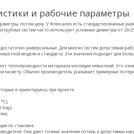
истики и рабочие параметры
араметры, потом цену. У Флексален есть стандартизованные раз
ухтрубных систем часто используют условные диаметры от 20/2
 достаточно универсальные. Для многих систем допустимая раб
онкретной модели и стандарта. Эти значения подходят для боль
т теплопроводности материала изоляции невысокий. Это означ
ри на метр. Обычно производитель указывает примерные потери 
оторые я ориентируюсь при проекте:
°C);
 бар);
чки;
ции по стыковке.
зводителя. Они дают точные значения потерь и допустимых нагр