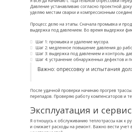
Я всегда начинаю с тщательной опрессовки перед
Давление устанавливаю согласно проектной доку
уделяю местам сварки и компрессионным соедин
Процесс делю на этапы. Сначала промывка и про
выдержка под давлением. Во время выдержки фик
Шаг 1: промывка и удаление мусора.
Шаг 2: медленное повышение давления до раб
Шаг 3: выдержка под давлением и контроль да
Шаг 4: устранение обнаруженных дефектов и п
Важно: опрессовку и испытания до
После удачной проверки начинаю прогрев трассы
перепадов. Проверяю работу компенсаторов и те
Эксплуатация и серви
Я отношусь к обслуживанию теплотрассы как к р
и снижает расходы на ремонт. Важно вести учет 