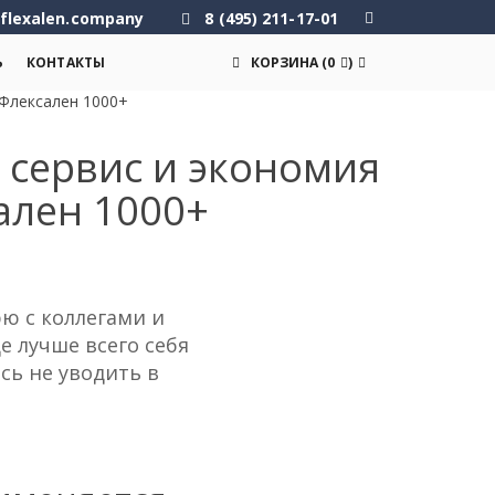
flexalen.company
8 (495) 211-17-01
Ь
КОНТАКТЫ
КОРЗИНА
(
0
)
 Флексален 1000+
, сервис и экономия
ален 1000+
рю с коллегами и
е лучше всего себя
сь не уводить в