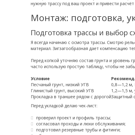
нужную трассу под ваш проект и привести расчёт
Монтаж: подготовка, у
Подготовка трассы и выбор 
Я всегда начинаю с осмотра трассы. Смотрю релье
материал. Зигзагообразная дает компенсацию те
Перед копкой уточняю состав грунта и уровень г
часто использую простую таблицу, чтобы не заб
Условие
Рекоменд
Песчаный грунт, низкий УГВ
0,8—1,2 м,
Глинистый грунт, высокий УГВ
1,2—1,5 м,
Прокладка в траншее рядом с дорогой
Защитный с
Перед укладкой делаю чек-лист:
проверил проект и профиль трассы;
согласовал проходы и люки обслуживания;
подготовил резервные трубы и фитинги;