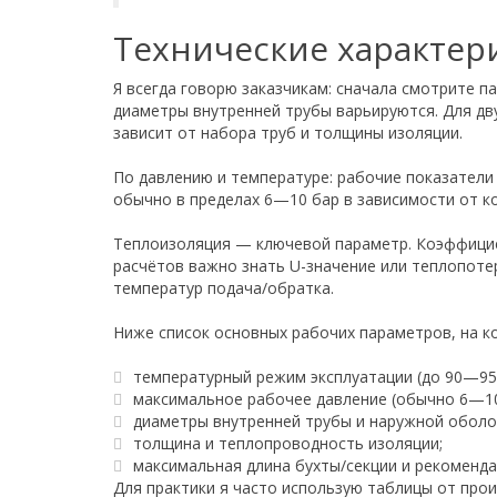
Технические характер
Я всегда говорю заказчикам: сначала смотрите п
диаметры внутренней трубы варьируются. Для дв
зависит от набора труб и толщины изоляции.
По давлению и температуре: рабочие показатели
обычно в пределах 6—10 бар в зависимости от к
Теплоизоляция — ключевой параметр. Коэффициен
расчётов важно знать U-значение или теплопоте
температур подача/обратка.
Ниже список основных рабочих параметров, на к
температурный режим эксплуатации (до 90—95 
максимальное рабочее давление (обычно 6—10
диаметры внутренней трубы и наружной оболо
толщина и теплопроводность изоляции;
максимальная длина бухты/секции и рекоменда
Для практики я часто использую таблицы от прои