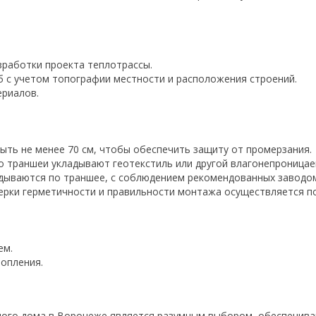
зработки проекта теплотрассы.
 с учетом топографии местности и расположения строений.
риалов.
ыть не менее 70 см, чтобы обеспечить защиту от промерзания.
но траншеи укладывают геотекстиль или другой влагонепроницае
ладываются по траншее, с соблюдением рекомендованных заводо
верки герметичности и правильности монтажа осуществляется по
ем.
опления.
ного дома в Воронеже является разумным выбором, обеспечив