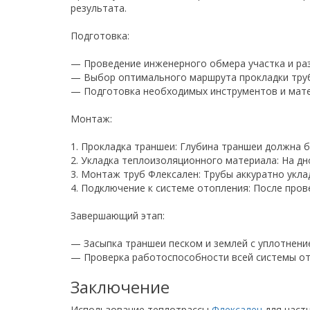
результата.
Подготовка:
— Проведение инженерного обмера участка и ра
— Выбор оптимального маршрута прокладки труб
— Подготовка необходимых инструментов и мате
Монтаж:
1. Прокладка траншеи: Глубина траншеи должна б
2. Укладка теплоизоляционного материала: На д
3. Монтаж труб Флексален: Трубы аккуратно ук
4. Подключение к системе отопления: После про
Завершающий этап:
— Засыпка траншеи песком и землей с уплотнени
— Проверка работоспособности всей системы от
Заключение
Использование теплотрассы
Флексален
для част