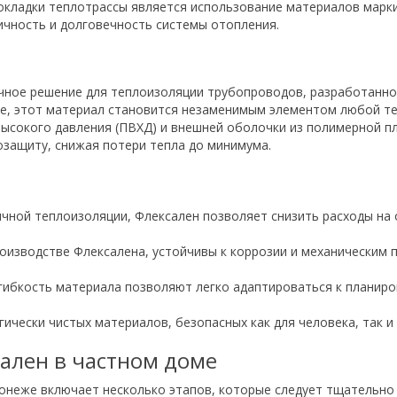
окладки теплотрассы является использование материалов марк
чность и долговечность системы отопления.
ное решение для теплоизоляции трубопроводов, разработанное
, этот материал становится незаменимым элементом любой теп
высокого давления (ПВХД) и внешней оболочки из полимерной п
защиту, снижая потери тепла до минимума.
ичной теплоизоляции, Флексален позволяет снизить расходы на 
роизводстве Флексалена, устойчивы к коррозии и механическим 
 гибкость материала позволяют легко адаптироваться к планиро
огически чистых материалов, безопасных как для человека, так 
сален в частном доме
онеже включает несколько этапов, которые следует тщательно