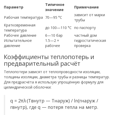
Типичное
Параметр
Примечание
значение
зависит от марки
Рабочая температура
70—95 °C
трубы
Кратковременная
до 100—110 °C
по паспорту
температура
Рабочее давление
6—10 бар
частный дом
Испытательное
1.5—2 ×
гидростатическая
давление
рабочее
проверка
Коэффициенты теплопотерь и
предварительный расчёт
Теплопотери зависят от теплопроводности изоляции,
толщины изоляции, диаметра трубы и разницы температур.
Для предрасчёта я использую упрощённую формулу для
цилиндрической оболочки:
q = 2πλ·(Tвнутр — Tнаруж) / ln(rнаруж /
rвнутр), где q — потеря тепла на метр.