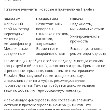
Типичные элементы, которые я применяю на Flexalen:
Элемент
Назначение
Плюсы
Фабричный
Разветвления и
Надёжность,
тройник/отвод
повороты
минимальные стыки
Переходные
Стыковка с котлом,
Универсальность,
фитинги (на
насосами,
прочность
металл/фланец)
задвижками
Механические
Временные и
Быстрая установка,
соединители
аварийные стыки
ремонтопригодность
Герметизация требует особого подхода. Я всегда очищаю
торцы труб и оболочки. Удаляю влагу и грязь. Применяю не
агрессивные герметики, совместимые с материалами
Flexalen. Для наружной герметизации использую
специальные ленты и муфты, рекомендованные
производителем. Там, где требуется дополнительная
защита, добавляю термоусадочную манжету.
Я рекомендую фиксировать все составные элементы
метками и протоколировать номера фитингов. Это
помогает при обслуживании и приёмке работ. Никогда не