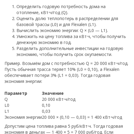
Определить годовую потребность дома на
отопление, кВт·ч/год (Q).
Оценить долю теплопотерь в распределении для
базовой трассы (L0) и для Flexalen (L1).
Вычислить экономию энергии: Q × (L0 — L1).
Умножить на цену топлива за кВт·ч, чтобы получить
денежную экономию в год.
Разделить дополнительные инвестиции на годовую
экономию, чтобы получить срок окупаемости.
Пример. Возьмём дом с потребностью Q = 20 000 кВт·ч/год.
Пусть обычная трасса теряет 10% (L0 = 0,10), а Flexalen
обеспечивает потери 3% (L1 = 0,03). Тогда годовая
экономия энергии:
Параметр
Значение
Q
20 000 кВт·ч/год
L0
0,10
L1
0,03
Экономия энергии
20 000 × (0,10 — 0,03) = 1 400 кВт·ч/год
Допустим цена топлива равна 5 руб/кВт·ч. Тогда годовая
экономия в деньгах — 1 400 × 5 = 7 000 руб/год. Если