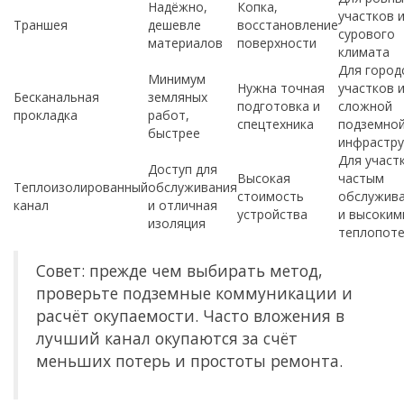
Надёжно,
Копка,
участков 
Траншея
дешевле
восстановление
сурового
материалов
поверхности
климата
Для город
Минимум
Нужна точная
участков 
Бесканальная
земляных
подготовка и
сложной
прокладка
работ,
спецтехника
подземно
быстрее
инфрастру
Для участ
Доступ для
Высокая
частым
Теплоизолированный
обслуживания
стоимость
обслужив
канал
и отличная
устройства
и высоким
изоляция
теплопот
Совет: прежде чем выбирать метод,
проверьте подземные коммуникации и
расчёт окупаемости. Часто вложения в
лучший канал окупаются за счёт
меньших потерь и простоты ремонта.