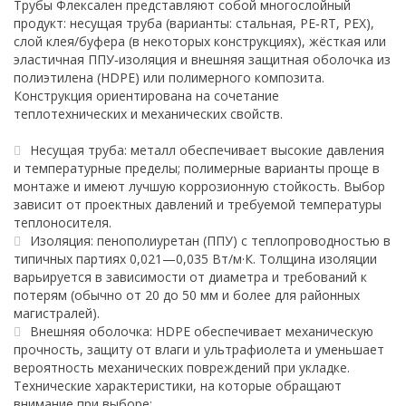
Трубы Флексален представляют собой многослойный
продукт: несущая труба (варианты: стальная, PE‑RT, PEX),
слой клея/буфера (в некоторых конструкциях), жёсткая или
эластичная ППУ‑изоляция и внешняя защитная оболочка из
полиэтилена (HDPE) или полимерного композита.
Конструкция ориентирована на сочетание
теплотехнических и механических свойств.
Несущая труба: металл обеспечивает высокие давления
и температурные пределы; полимерные варианты проще в
монтаже и имеют лучшую коррозионную стойкость. Выбор
зависит от проектных давлений и требуемой температуры
теплоносителя.
Изоляция: пенополиуретан (ППУ) с теплопроводностью в
типичных партиях 0,021—0,035 Вт/м·К. Толщина изоляции
варьируется в зависимости от диаметра и требований к
потерям (обычно от 20 до 50 мм и более для районных
магистралей).
Внешняя оболочка: HDPE обеспечивает механическую
прочность, защиту от влаги и ультрафиолета и уменьшает
вероятность механических повреждений при укладке.
Технические характеристики, на которые обращают
внимание при выборе: