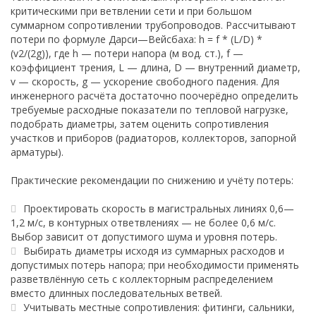
критическими при ветвлении сети и при большом
суммарном сопротивлении трубопроводов. Рассчитывают
потери по формуле Дарси—Вейсбаха: h = f * (L/D) *
(v2/(2g)), где h — потери напора (м вод. ст.), f —
коэффициент трения, L — длина, D — внутренний диаметр,
v — скорость, g — ускорение свободного падения. Для
инженерного расчёта достаточно поочерёдно определить
требуемые расходные показатели по тепловой нагрузке,
подобрать диаметры, затем оценить сопротивления
участков и приборов (радиаторов, коллекторов, запорной
арматуры).
Практические рекомендации по снижению и учёту потерь:
Проектировать скорость в магистральных линиях 0,6—
1,2 м/с, в контурных ответвлениях — не более 0,6 м/с.
Выбор зависит от допустимого шума и уровня потерь.
Выбирать диаметры исходя из суммарных расходов и
допустимых потерь напора; при необходимости применять
разветвлённую сеть с коллекторным распределением
вместо длинных последовательных ветвей.
Учитывать местные сопротивления: фитинги, сальники,