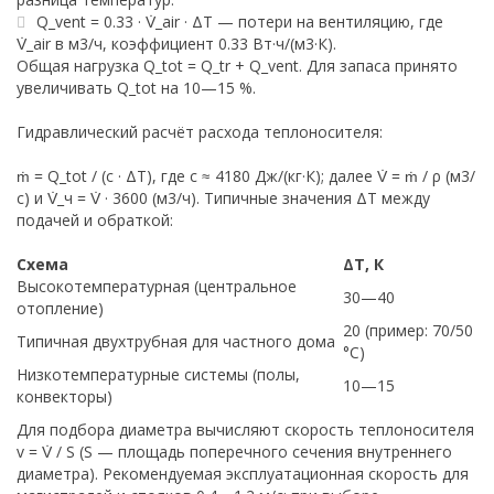
Q_vent = 0.33 · V̇_air · ΔT — потери на вентиляцию, где
V̇_air в м3/ч, коэффициент 0.33 Вт·ч/(м3·К).
Общая нагрузка Q_tot = Q_tr + Q_vent. Для запаса принято
увеличивать Q_tot на 10—15 %.
Гидравлический расчёт расхода теплоносителя:
ṁ = Q_tot / (c · ΔT), где c ≈ 4180 Дж/(кг·К); далее V̇ = ṁ / ρ (м3/
с) и V̇_ч = V̇ · 3600 (м3/ч). Типичные значения ΔT между
подачей и обраткой:
Схема
ΔT, К
Высокотемпературная (центральное
30—40
отопление)
20 (пример: 70/50
Типичная двухтрубная для частного дома
°C)
Низкотемпературные системы (полы,
10—15
конвекторы)
Для подбора диаметра вычисляют скорость теплоносителя
v = V̇ / S (S — площадь поперечного сечения внутреннего
диаметра). Рекомендуемая эксплуатационная скорость для