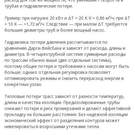
трубах и гидравлические потери.
Пример: при нагрузке 20 кВт и ΔT = 20 K V̇ ≈ 0,86 м³/ч; при ΔT
= 10 K — ≈1,72 м³/ч. Следствие — при малом ΔT требуются
большие диаметры труб и более мощный насос.
Гидравлика: потери давления рассчитываются по
уравнению Дарси‑Вейсбаха и зависят от расхода, длины и
диаметра. В четырехтрубной системе суммарные расходы
по трассам обычно выше (две отдельные системы),
поэтому общие потери и требования к насосам могут быть
больше; однако отдельная регулировка позволяет
оптимизировать режимы и снизить перерасход энергии в
конкретных узлах.
Тепловые потери трасс зависят от разности температур,
длины и качества изоляции. Предизолированные трубы
снижают потери и риск промерзания и делают эффективной
прокладку на большие расстояния. Без надёжной изоляции
экономический эффект от разделения контуров может
нивелироваться возросшими утечками тепла.