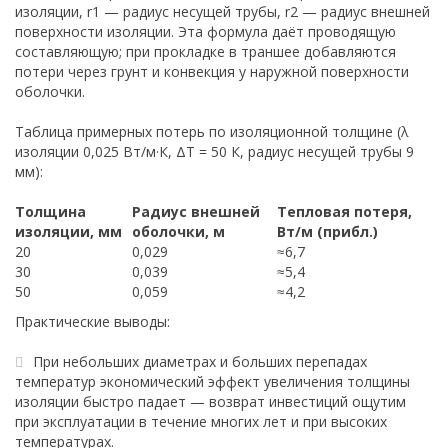
изоляции, r1 — радиус несущей трубы, r2 — радиус внешней
поверхности изоляции. Эта формула даёт проводящую
составляющую; при прокладке в траншее добавляются
потери через грунт и конвекция у наружной поверхности
оболочки.
Таблица примерных потерь по изоляционной толщине (λ
изоляции 0,025 Вт/м·К, ΔT = 50 К, радиус несущей трубы 9
мм):
Толщина
Радиус внешней
Тепловая потеря,
изоляции, мм
оболочки, м
Вт/м (прибл.)
20
0,029
≈6,7
30
0,039
≈5,4
50
0,059
≈4,2
Практические выводы:
При небольших диаметрах и больших перепадах
температур экономический эффект увеличения толщины
изоляции быстро падает — возврат инвестиций ощутим
при эксплуатации в течение многих лет и при высоких
температурах.