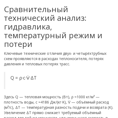
Сравнительный
технический анализ:
гидравлика,
температурный режим и
потери
Ключевые технические отличия двух- и четырёхтрубных
схем проявляются в расходах теплоносителя, потерях
давления и тепловых потерях трасс.
Q = ρ·c·V̇·ΔT
Здесь Q — тепловая мощность (Вт), ρ ≈1000 кг/м³ —
плотность воды, c ≈4186 Дж/(кг·K), V̇ — объёмный расход
(м³/с), ΔT — температурная разность подачи и возврата (K).
Увеличение ΔT прямо снижает требуемый объёмный
расход для той же мощности, что уменьшает скорость в