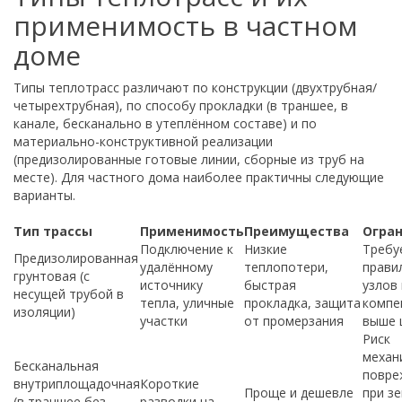
применимость в частном
доме
Типы теплотрасс различают по конструкции (двухтрубная/
четырехтрубная), по способу прокладки (в траншее, в
канале, бесканально в утеплённом составе) и по
материально-конструктивной реализации
(предизолированные готовые линии, сборные из труб на
месте). Для частного дома наиболее практичны следующие
варианты.
Тип трассы
Применимость
Преимущества
Огра
Подключение к
Низкие
Требу
Предизолированная
удалённому
теплопотери,
прави
грунтовая (с
источнику
быстрая
узлов
несущей трубой в
тепла, уличные
прокладка, защита
компе
изоляции)
участки
от промерзания
выше 
Риск
механ
Бесканальная
повре
внутриплощадочная
Короткие
Проще и дешевле
при з
(в траншее без
разводки на