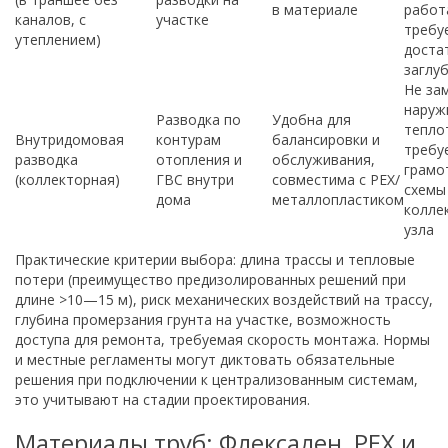
в материале
работ
каналов, с
участке
требу
утеплением)
доста
заглу
Не за
наруж
Разводка по
Удобна для
тепло
Внутридомовая
контурам
балансировки и
требу
разводка
отопления и
обслуживания,
грамо
(коллекторная)
ГВС внутри
совместима с PEX/
схемы
дома
металлопластиком
колле
узла
Практические критерии выбора: длина трассы и тепловые
потери (преимущество предизолированных решений при
длине >10—15 м), риск механических воздействий на трассу,
глубина промерзания грунта на участке, возможность
доступа для ремонта, требуемая скорость монтажа. Нормы
и местные регламенты могут диктовать обязательные
решения при подключении к централизованным системам,
это учитывают на стадии проектирования.
Материалы труб: Флексален, PEX и