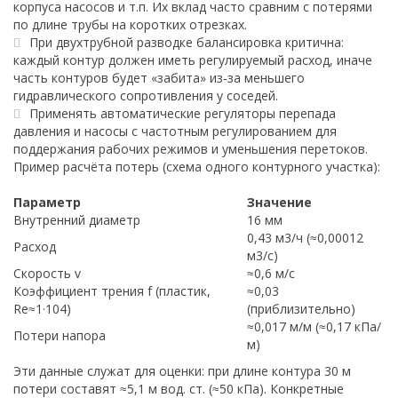
корпуса насосов и т.п. Их вклад часто сравним с потерями
по длине трубы на коротких отрезках.
При двухтрубной разводке балансировка критична:
каждый контур должен иметь регулируемый расход, иначе
часть контуров будет «забита» из‑за меньшего
гидравлического сопротивления у соседей.
Применять автоматические регуляторы перепада
давления и насосы с частотным регулированием для
поддержания рабочих режимов и уменьшения перетоков.
Пример расчёта потерь (схема одного контурного участка):
Параметр
Значение
Внутренний диаметр
16 мм
0,43 м3/ч (≈0,00012
Расход
м3/с)
Скорость v
≈0,6 м/с
Коэффициент трения f (пластик,
≈0,03
Re≈1·104)
(приблизительно)
≈0,017 м/м (≈0,17 кПа/
Потери напора
м)
Эти данные служат для оценки: при длине контура 30 м
потери составят ≈5,1 м вод. ст. (≈50 кПа). Конкретные