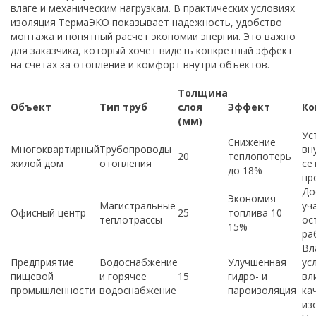
влаге и механическим нагрузкам. В практических условиях
изоляция ТермаЭКО показывает надежность, удобство
монтажа и понятный расчет экономии энергии. Это важно
для заказчика, который хочет видеть конкретный эффект
на счетах за отопление и комфорт внутри объектов.
Толщина
Объект
Тип труб
слоя
Эффект
Ко
(мм)
Ус
Снижение
Многоквартирный
Трубопроводы
вн
20
теплопотерь
жилой дом
отопления
се
до 18%
пр
До
Экономия
Магистральные
уч
Офисный центр
25
топлива 10—
теплотрассы
ос
15%
ра
Вл
Предприятие
Водоснабжение
Улучшенная
ус
пищевой
и горячее
15
гидро- и
вл
промышленности
водоснабжение
пароизоляция
ка
из