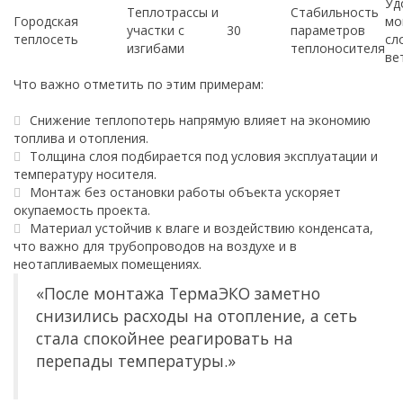
Уд
Теплотрассы и
Стабильность
Городская
мо
участки с
30
параметров
теплосеть
сл
изгибами
теплоносителя
ве
Что важно отметить по этим примерам:
Снижение теплопотерь напрямую влияет на экономию
топлива и отопления.
Толщина слоя подбирается под условия эксплуатации и
температуру носителя.
Монтаж без остановки работы объекта ускоряет
окупаемость проекта.
Материал устойчив к влаге и воздействию конденсата,
что важно для трубопроводов на воздухе и в
неотапливаемых помещениях.
«После монтажа ТермаЭКО заметно
снизились расходы на отопление, а сеть
стала спокойнее реагировать на
перепады температуры.»