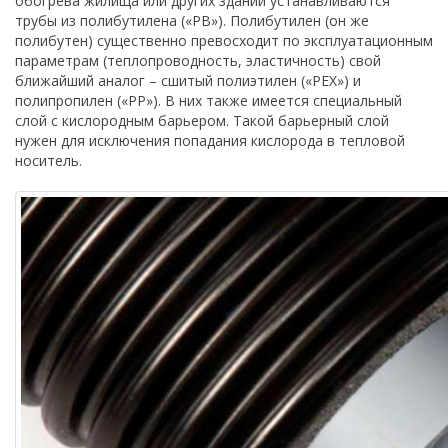
обогрева жилища или других зданий устанавливаются
трубы из полибутилена («PB»). Полибутилен (он же
полибутен) существенно превосходит по эксплуатационным
параметрам (теплопроводность, эластичность) свой
ближайший аналог – сшитый полиэтилен («PEX») и
полипропилен («PP»). В них также имеется специальный
слой с кислородным барьером. Такой барьерный слой
нужен для исключения попадания кислорода в тепловой
носитель.