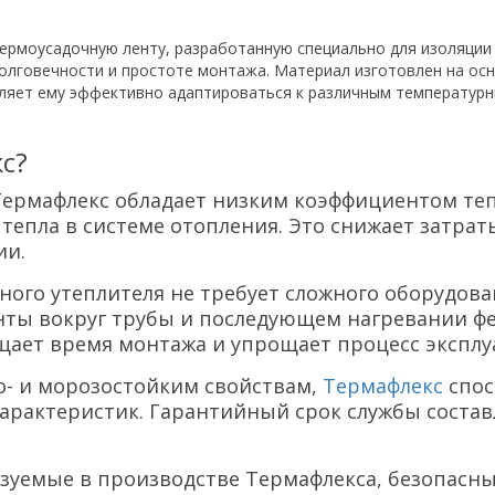
ермоусадочную ленту, разработанную специально для изоляции
долговечности и простоте монтажа. Материал изготовлен на ос
ляет ему эффективно адаптироваться к различным температур
с?
Термафлекс обладает низким коэффициентом теп
епла в системе отопления. Это снижает затраты
ии.
анного утеплителя не требует сложного оборудо
нты вокруг трубы и последующем нагревании фе
щает время монтажа и упрощает процесс эксплу
го- и морозостойким свойствам,
Термафлекс
спос
арактеристик. Гарантийный срок службы составля
ьзуемые в производстве Термафлекса, безопасн