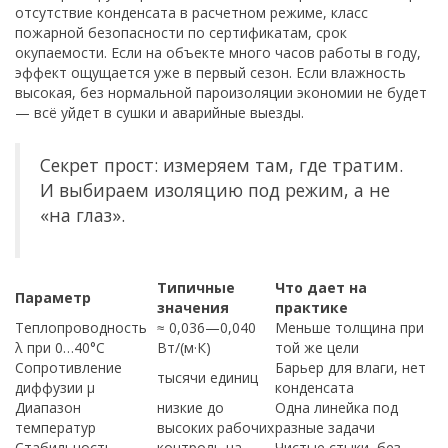
отсутствие конденсата в расчетном режиме, класс
пожарной безопасности по сертификатам, срок
окупаемости. Если на объекте много часов работы в году,
эффект ощущается уже в первый сезон. Если влажность
высокая, без нормальной пароизоляции экономии не будет
— всё уйдет в сушки и аварийные выезды.
Секрет прост: измеряем там, где тратим.
И выбираем изоляцию под режим, а не
«на глаз».
Типичные
Что дает на
Параметр
значения
практике
Теплопроводность
≈ 0,036—0,040
Меньше толщина при
λ при 0…40°C
Вт/(м·К)
той же цели
Сопротивление
Барьер для влаги, нет
тысячи единиц
диффузии μ
конденсата
Диапазон
низкие до
Одна линейка под
температур
высоких рабочих
разные задачи
Стабильность
контроль на
Чистые стыки, без