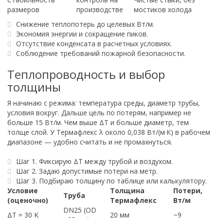
размеров
производстве
мостиков холода
Снижение теплопотерь до целевых Вт/м.
Экономия энергии и сокращение пиков.
Отсутствие конденсата в расчетных условиях.
Соблюдение требований пожарной безопасности.
Теплопроводность и выбор
толщины
Я начинаю с режима: температура среды, диаметр трубы,
условия вокруг. Дальше цель по потерям, например не
больше 15 Вт/м. Чем выше ΔT и больше диаметр, тем
толще слой. У Термафлекс λ около 0,038 Вт/(м·К) в рабочем
диапазоне — удобно считать и не промахнуться.
Шаг 1. Фиксирую ΔT между трубой и воздухом.
Шаг 2. Задаю допустимые потери на метр.
Шаг 3. Подбираю толщину по таблице или калькулятору.
Условие
Толщина
Потери,
Труба
(оценочно)
Термафлекс
Вт/м
DN25 (OD
ΔT = 30 K
20 мм
~9