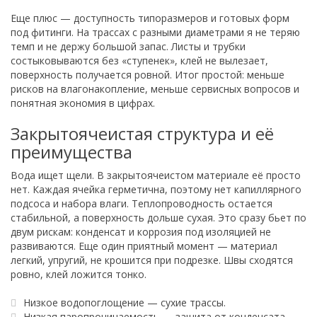
Еще плюс — доступность типоразмеров и готовых форм
под фитинги. На трассах с разными диаметрами я не теряю
темп и не держу большой запас. Листы и трубки
состыковываются без «ступенек», клей не вылезает,
поверхность получается ровной. Итог простой: меньше
рисков на влагонакопление, меньше сервисных вопросов и
понятная экономия в цифрах.
Закрытоячеистая структура и её
преимущества
Вода ищет щели. В закрытоячеистом материале её просто
нет. Каждая ячейка герметична, поэтому нет капиллярного
подсоса и набора влаги. Теплопроводность остается
стабильной, а поверхность дольше сухая. Это сразу бьет по
двум рискам: конденсат и коррозия под изоляцией не
развиваются. Еще один приятный момент — материал
легкий, упругий, не крошится при подрезке. Швы сходятся
ровно, клей ложится тонко.
Низкое водопоглощение — сухие трассы.
Низкая паропроницаемость — защита от конденсата.