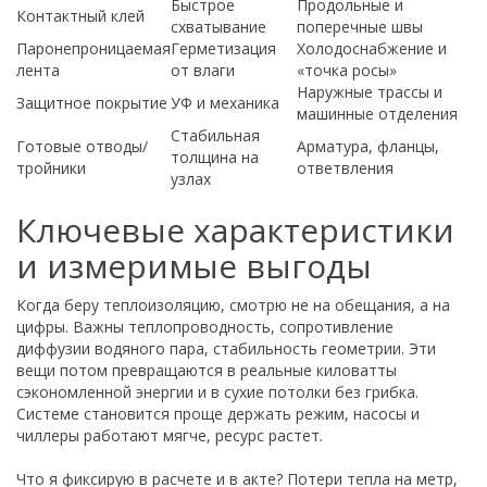
Быстрое
Продольные и
Контактный клей
схватывание
поперечные швы
Паронепроницаемая
Герметизация
Холодоснабжение и
лента
от влаги
«точка росы»
Наружные трассы и
Защитное покрытие
УФ и механика
машинные отделения
Стабильная
Готовые отводы/
Арматура, фланцы,
толщина на
тройники
ответвления
узлах
Ключевые характеристики
и измеримые выгоды
Когда беру теплоизоляцию, смотрю не на обещания, а на
цифры. Важны теплопроводность, сопротивление
диффузии водяного пара, стабильность геометрии. Эти
вещи потом превращаются в реальные киловатты
сэкономленной энергии и в сухие потолки без грибка.
Системе становится проще держать режим, насосы и
чиллеры работают мягче, ресурс растет.
Что я фиксирую в расчете и в акте? Потери тепла на метр,