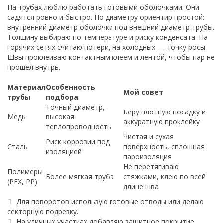
На трубах люблю работать готовыми оболочками. Они
садятся ровно и быстро. По диаметру ориентир простой:
внутренний диаметр оболочки под внешний диаметр трубы.
Толщину выбираю по температуре и риску конденсата. На
горячих сетях считаю потери, на холодных — точку росы.
Швы проклеиваю контактным клеем и лентой, чтобы пар не
прошёл внутрь.
Материал
Особенность
Мой совет
трубы
подбора
Точный диаметр,
Беру плотную посадку и
Медь
высокая
аккуратную проклейку
теплопроводность
Чистая и сухая
Риск коррозии под
Сталь
поверхность, сплошная
изоляцией
пароизоляция
Не перетягиваю
Полимеры
Более мягкая труба
стяжками, клею по всей
(PEX, PP)
длине шва
Для поворотов использую готовые отводы или делаю
секторную подрезку.
На уличных участках добавляю защитное покрытие.