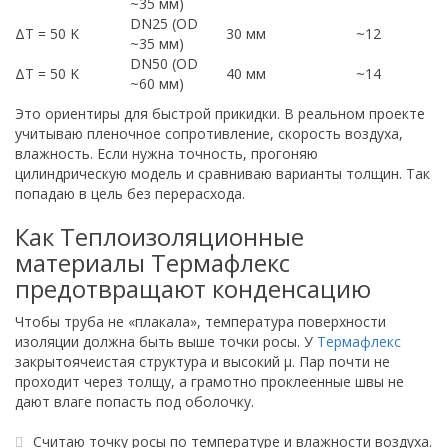
~35 мм)
DN25 (OD
ΔT = 50 K
30 мм
~12
~35 мм)
DN50 (OD
ΔT = 50 K
40 мм
~14
~60 мм)
Это ориентиры для быстрой прикидки. В реальном проекте
учитываю пленочное сопротивление, скорость воздуха,
влажность. Если нужна точность, прогоняю
цилиндрическую модель и сравниваю варианты толщин. Так
попадаю в цель без перерасхода.
Как Теплоизоляционные
материалы Термафлекс
предотвращают конденсацию
Чтобы труба не «плакала», температура поверхности
изоляции должна быть выше точки росы. У
Термафлекс
закрытоячеистая структура и высокий μ. Пар почти не
проходит через толщу, а грамотно проклеенные швы не
дают влаге попасть под оболочку.
Считаю точку росы по температуре и влажности воздуха.