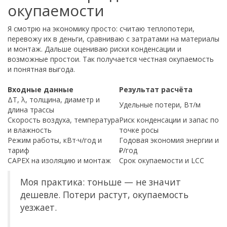
окупаемости
Я смотрю на экономику просто: считаю теплопотери,
перевожу их в деньги, сравниваю с затратами на материалы
и монтаж. Дальше оцениваю риски конденсации и
возможные простои. Так получается честная окупаемость
и понятная выгода.
Входные данные
Результат расчёта
ΔT, λ, толщина, диаметр и
Удельные потери, Вт/м
длина трассы
Скорость воздуха, температура
Риск конденсации и запас по
и влажность
точке росы
Режим работы, кВт·ч/год и
Годовая экономия энергии и
тариф
₽/год
CAPEX на изоляцию и монтаж
Срок окупаемости и LCC
Моя практика: тоньше — не значит
дешевле. Потери растут, окупаемость
уезжает.