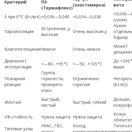
Критерий
ПЭ
(эластомерка)
вата
(Термафлекс)
≈0,036—
λ при 0 °C (Вт/м·К)
≈0,036—0,040
≈0,034—0,038
(сухая)
Нужен
Встроенная, μ
Пароизоляция
Очень высокая μ
отдельн
высокая
барьер
Может
Влагопоглощение
Низкое
Очень низкое
увлажня
Диапазон t
До +250 
≈—80…+95 °C
≈—50…+105 °C
эксплуатации
выше
Группа
Пожарная
горючести,
Ограниченно
Негорюч
реакция
проверять
горючая
(A1/A2)
класс
Быстрый,
Дольше,
Монтаж
Быстрый, гибкий
чистый
кожух/ф
Кожух
УФ‑стойкость
Нужна защита
Нужна защита
обязате
HVAC, ГВС,
Холод,
Теплосет
Типовые узлы
холод
кондиционирование
высокие 