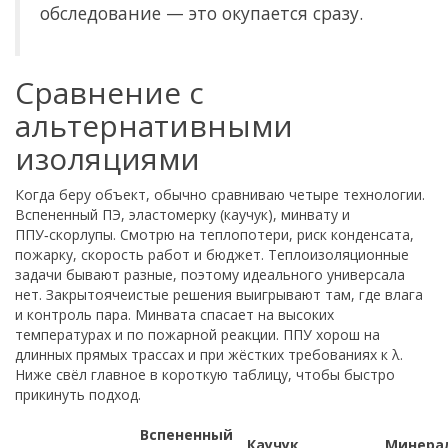
обследование — это окупается сразу.
Сравнение с
альтернативными
изоляциями
Когда беру объект, обычно сравниваю четыре технологии.
Вспененный ПЭ, эластомерку (каучук), минвату и
ППУ‑скорлупы. Смотрю на теплопотери, риск конденсата,
пожарку, скорость работ и бюджет. Теплоизоляционные
задачи бывают разные, поэтому идеального универсала
нет. Закрытоячеистые решения выигрывают там, где влага
и контроль пара. Минвата спасает на высоких
температурах и по пожарной реакции. ППУ хорош на
длинных прямых трассах и при жёстких требованиях к λ.
Ниже свёл главное в короткую таблицу, чтобы быстро
прикинуть подход.
Вспененный
Каучук
Минера