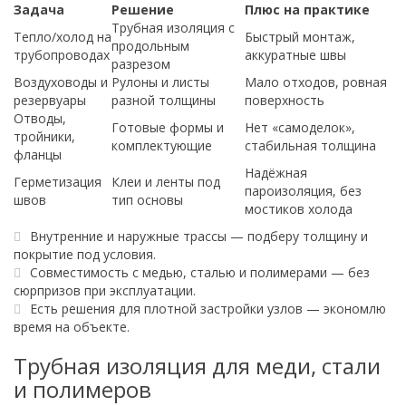
Задача
Решение
Плюс на практике
Трубная изоляция с
Тепло/холод на
Быстрый монтаж,
продольным
трубопроводах
аккуратные швы
разрезом
Воздуховоды и
Рулоны и листы
Мало отходов, ровная
резервуары
разной толщины
поверхность
Отводы,
Готовые формы и
Нет «самоделок»,
тройники,
комплектующие
стабильная толщина
фланцы
Надёжная
Герметизация
Клеи и ленты под
пароизоляция, без
швов
тип основы
мостиков холода
Внутренние и наружные трассы — подберу толщину и
покрытие под условия.
Совместимость с медью, сталью и полимерами — без
сюрпризов при эксплуатации.
Есть решения для плотной застройки узлов — экономлю
время на объекте.
Трубная изоляция для меди, стали
и полимеров