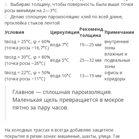
Выбираю толщину, чтобы поверхность была выше точки
росы минимум на 2—3°C.
Делаю сплошную пароизоляцию: клей по всей длине,
проклейка стыков лентой.
Рекоменд.
Условия
Циркуляция
Примечание
толщина
tвозд = 25°C, φ = 60%
внутренние
вода 7°C
19—25 мм
(точка росы ~16,7°C)
зоны
влажные и
tвозд = 30°C, φ = 80%
вода 5°C
25—32 мм
подвальные
(точка росы ~26°C)
зоны
tвозд = 22°C, φ = 50%
офисы и
вода 10°C
13—19 мм
(точка росы ~11°C)
коридоры
Главное — сплошная пароизоляция.
Маленькая щель превращается в мокрое
пятно за пару часов.
На холодных трассах я всегда добавляю защитное
покрытие в ризик-зонах: машинные, шахты, улица. Так