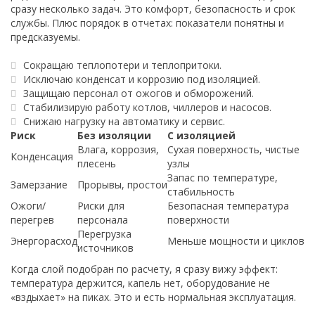
сразу несколько задач. Это комфорт, безопасность и срок
службы. Плюс порядок в отчетах: показатели понятны и
предсказуемы.
Сокращаю теплопотери и теплопритоки.
Исключаю конденсат и коррозию под изоляцией.
Защищаю персонал от ожогов и обморожений.
Стабилизирую работу котлов, чиллеров и насосов.
Снижаю нагрузку на автоматику и сервис.
Риск
Без изоляции
С изоляцией
Влага, коррозия,
Сухая поверхность, чистые
Конденсация
плесень
узлы
Запас по температуре,
Замерзание
Прорывы, простои
стабильность
Ожоги/
Риски для
Безопасная температура
перегрев
персонала
поверхности
Перегрузка
Энергорасход
Меньше мощности и циклов
источников
Когда слой подобран по расчету, я сразу вижу эффект:
температура держится, капель нет, оборудование не
«вздыхает» на пиках. Это и есть нормальная эксплуатация.