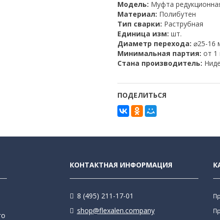
Модель:
Муфта редукционная
Материал:
Полибутен
Тип сварки:
Раструбная
Единица изм:
шт.
Диаметр перехода:
⌀25-16 
Минимальная партия:
от 1
Стана производитель:
Ниде
ПОДЕЛИТЬСЯ
КОНТАКТНАЯ ИНФОРМАЦИЯ
К
8 (495) 211-17-01
П
shop@flexalen.company
П
го