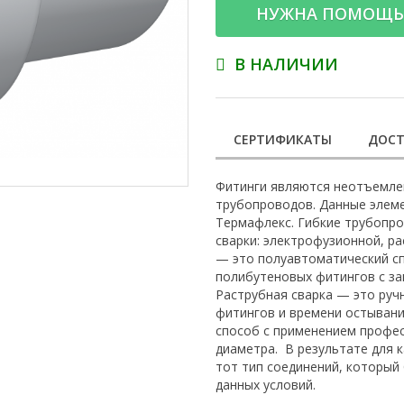
НУЖНА ПОМОЩЬ
В НАЛИЧИИ
СЕРТИФИКАТЫ
ДОСТ
Фитинги являются неотъемле
трубопроводов. Данные элем
Термафлекс. Гибкие трубопр
сварки: электрофузионной, р
— это полуавтоматический сп
полибутеновых фитингов с з
Раструбная сварка — это руч
фитингов и времени остывани
способ с применением профе
диаметра. В результате для 
тот тип соединений, который
данных условий.