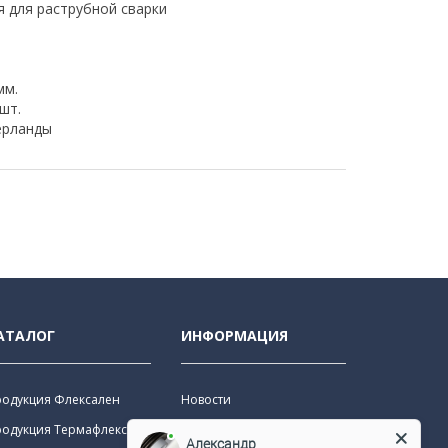
 для раструбной сварки
мм.
 шт.
рланды
АТАЛОГ
ИНФОРМАЦИЯ
родукция Флексален
Новости
родукция Термафлекс
Наши объекты
Александр