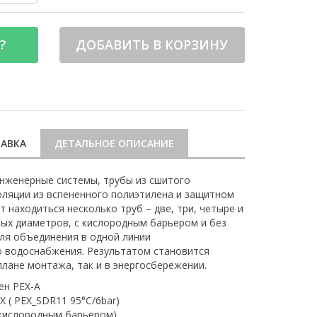
?
ДОБАВИТЬ В КОРЗИНУ
АВКА
ДЕТАЛЬНОЕ ОПИСАНИЕ
нженерные системы, трубы из сшитого
оляции из вспененного полиэтилена и защитном
 находиться несколько труб – две, три, четыре и
ных диаметров, с кислородным барьером и без
для объединения в одной линии
о водоснабжения. Результатом становится
плане монтажа, так и в энергосбережении.
ен PEX-A
 ( PEX_SDR11 95°C/6bar)
 кислородным барьером)