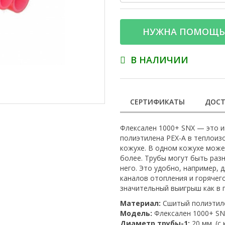
НУЖНА ПОМОЩЬ
В НАЛИЧИИ
СЕРТИФИКАТЫ
ДОСТ
Флексален 1000+ SNX — это и
полиэтилена PEX-A в теплоиз
кожухе. В одном кожухе может
более. Трубы могут быть раз
него. Это удобно, например, 
каналов отопления и горячег
значительный выигрыш как в 
Материал:
Сшитый полиэтил
Модель:
Флексален 1000+ SNX
Диаметр трубы-1:
20 мм. (с