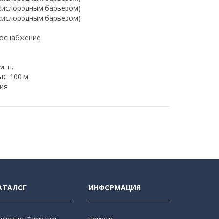
 кислородным барьером)
 кислородным барьером)
доснабжение
м. п.
ы:
100 м.
ия
АТАЛОГ
ИНФОРМАЦИЯ
родукция Флексален
Новости