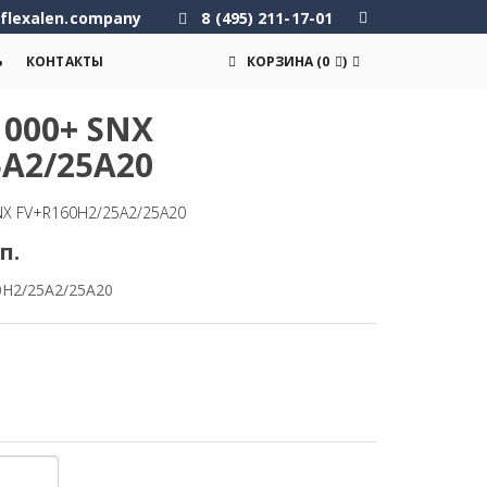
flexalen.company
8 (495) 211-17-01
Ь
КОНТАКТЫ
КОРЗИНА
(
0
)
000+ SNX
5A2/25A20
NX FV+R160H2/25A2/25A20
п.
0H2/25A2/25A20