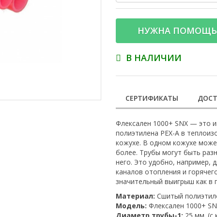
НУЖНА ПОМОЩЬ
В НАЛИЧИИ
СЕРТИФИКАТЫ
ДОСТ
Флексален 1000+ SNX — это и
полиэтилена PEX-A в теплоиз
кожухе. В одном кожухе может
более. Трубы могут быть раз
него. Это удобно, например, 
каналов отопления и горячег
значительный выигрыш как в 
Материал:
Сшитый полиэтил
Модель:
Флексален 1000+ SNX
Диаметр трубы-1:
25 мм. (с