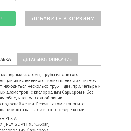
?
ДОБАВИТЬ В КОРЗИНУ
АВКА
ДЕТАЛЬНОЕ ОПИСАНИЕ
нженерные системы, трубы из сшитого
оляции из вспененного полиэтилена и защитном
 находиться несколько труб – две, три, четыре и
ных диаметров, с кислородным барьером и без
для объединения в одной линии
о водоснабжения. Результатом становится
плане монтажа, так и в энергосбережении.
ен PEX-A
 ( PEX_SDR11 95°C/6bar)
 кислородным барьером)