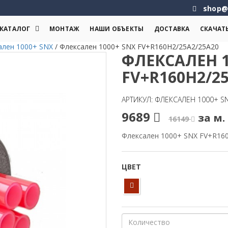
shop@
КАТАЛОГ
МОНТАЖ
НАШИ ОБЪЕКТЫ
ДОСТАВКА
СКАЧАТ
ален 1000+ SNX
/
Флексален 1000+ SNX FV+R160H2/25A2/25A20
ФЛЕКСАЛЕН 1
FV+R160H2/2
АРТИКУЛ: ФЛЕКСАЛЕН 1000+ S
9689
за м. 
16149
Флексален 1000+ SNX FV+R16
ЦВЕТ