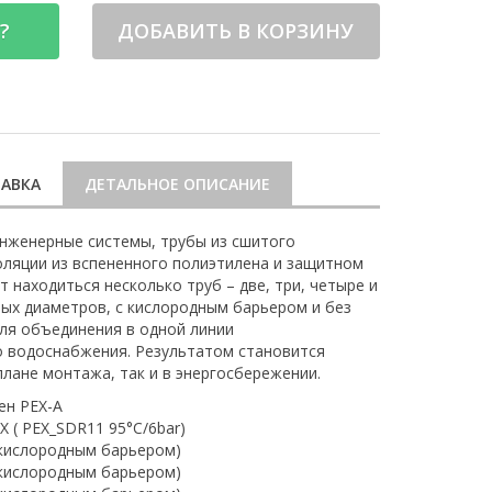
?
ДОБАВИТЬ В КОРЗИНУ
АВКА
ДЕТАЛЬНОЕ ОПИСАНИЕ
нженерные системы, трубы из сшитого
оляции из вспененного полиэтилена и защитном
 находиться несколько труб – две, три, четыре и
ных диаметров, с кислородным барьером и без
для объединения в одной линии
о водоснабжения. Результатом становится
плане монтажа, так и в энергосбережении.
ен PEX-A
 ( PEX_SDR11 95°C/6bar)
 кислородным барьером)
 кислородным барьером)