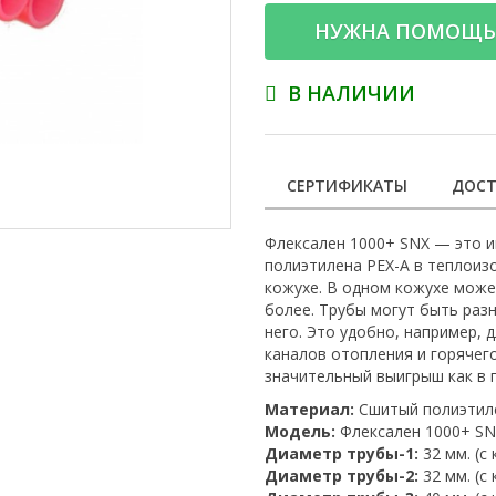
НУЖНА ПОМОЩЬ
В НАЛИЧИИ
СЕРТИФИКАТЫ
ДОСТ
Флексален 1000+ SNX — это и
полиэтилена PEX-A в теплоиз
кожухе. В одном кожухе может
более. Трубы могут быть раз
него. Это удобно, например, 
каналов отопления и горячег
значительный выигрыш как в 
Материал:
Сшитый полиэтил
Модель:
Флексален 1000+ SNX
Диаметр трубы-1:
32 мм. (с
Диаметр трубы-2:
32 мм. (с