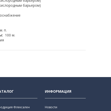
 кислородным барьером)
 кислородным барьером)
доснабжение
м. п.
ы:
100 м.
ия
АТАЛОГ
ИНФОРМАЦИЯ
родукция Флексален
Новости