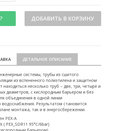
?
ДОБАВИТЬ В КОРЗИНУ
АВКА
ДЕТАЛЬНОЕ ОПИСАНИЕ
нженерные системы, трубы из сшитого
оляции из вспененного полиэтилена и защитном
 находиться несколько труб – две, три, четыре и
ных диаметров, с кислородным барьером и без
для объединения в одной линии
о водоснабжения. Результатом становится
плане монтажа, так и в энергосбережении.
ен PEX-A
 ( PEX_SDR11 95°C/6bar)
 кислородным барьером)