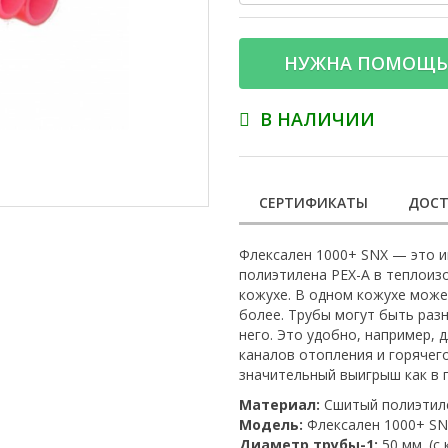
НУЖНА ПОМОЩЬ
В НАЛИЧИИ
СЕРТИФИКАТЫ
ДОСТ
Флексален 1000+ SNX — это и
полиэтилена PEX-A в теплоиз
кожухе. В одном кожухе может
более. Трубы могут быть раз
него. Это удобно, например, 
каналов отопления и горячег
значительный выигрыш как в 
Материал:
Сшитый полиэтил
Модель:
Флексален 1000+ SNX
Диаметр трубы-1:
50 мм. (с