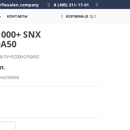
flexalen.company
8 (495) 211-17-01
Ь
КОНТАКТЫ
КОРЗИНА
(
0
)
000+ SNX
0A50
NX FV+R200H2/50A50
п.
0H2/50A50