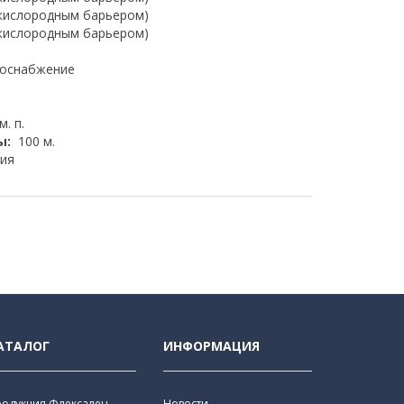
 кислородным барьером)
 кислородным барьером)
доснабжение
м. п.
ы:
100 м.
ия
АТАЛОГ
ИНФОРМАЦИЯ
родукция Флексален
Новости