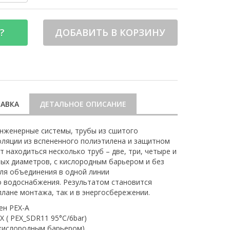
?
ДОБАВИТЬ В КОРЗИНУ
АВКА
ДЕТАЛЬНОЕ ОПИСАНИЕ
нженерные системы, трубы из сшитого
оляции из вспененного полиэтилена и защитном
 находиться несколько труб – две, три, четыре и
ных диаметров, с кислородным барьером и без
для объединения в одной линии
о водоснабжения. Результатом становится
плане монтажа, так и в энергосбережении.
ен PEX-A
 ( PEX_SDR11 95°C/6bar)
 кислородным барьером)