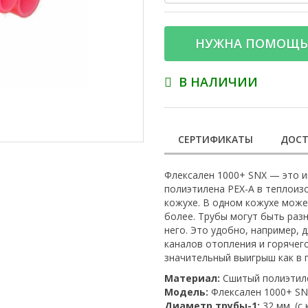
НУЖНА ПОМОЩЬ
В НАЛИЧИИ
СЕРТИФИКАТЫ
ДОСТ
Флексален 1000+ SNX — это и
полиэтилена PEX-A в теплоиз
кожухе. В одном кожухе может
более. Трубы могут быть раз
него. Это удобно, например, 
каналов отопления и горячег
значительный выигрыш как в 
Материал:
Сшитый полиэтил
Модель:
Флексален 1000+ SNX
Диаметр трубы-1:
32 мм. (с