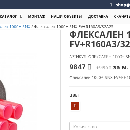
shop@
КАТАЛОГ
МОНТАЖ
НАШИ ОБЪЕКТЫ
ДОСТАВКА
СКАЧАТ
ален 1000+ SNX
/
Флексален 1000+ SNX FV+R160A3/32A25
ФЛЕКСАЛЕН 1
FV+R160A3/3
АРТИКУЛ: ФЛЕКСАЛЕН 1000+ S
9847
за м. 
15150
Флексален 1000+ SNX FV+RH1
ЦВЕТ