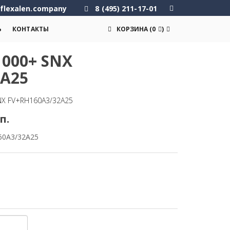
flexalen.company
8 (495) 211-17-01
Ь
КОНТАКТЫ
КОРЗИНА
(
0
)
000+ SNX
2A25
NX FV+RH160A3/32A25
п.
60A3/32A25