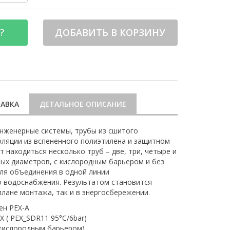
?
ДОБАВИТЬ В КОРЗИНУ
АВКА
ДЕТАЛЬНОЕ ОПИСАНИЕ
нженерные системы, трубы из сшитого
оляции из вспененного полиэтилена и защитном
 находиться несколько труб – две, три, четыре и
ных диаметров, с кислородным барьером и без
для объединения в одной линии
о водоснабжения. Результатом становится
плане монтажа, так и в энергосбережении.
ен PEX-A
 ( PEX_SDR11 95°C/6bar)
 кислородным барьером)