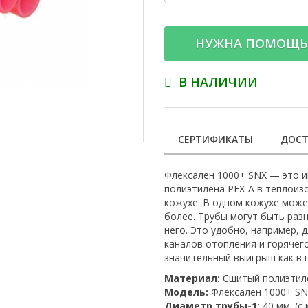
НУЖНА ПОМОЩЬ
В НАЛИЧИИ
СЕРТИФИКАТЫ
ДОСТ
Флексален 1000+ SNX — это и
полиэтилена PEX-A в теплоиз
кожухе. В одном кожухе может
более. Трубы могут быть раз
него. Это удобно, например, 
каналов отопления и горячег
значительный выигрыш как в 
Материал:
Сшитый полиэтил
Модель:
Флексален 1000+ SNX
Диаметр трубы-1:
40 мм. (с