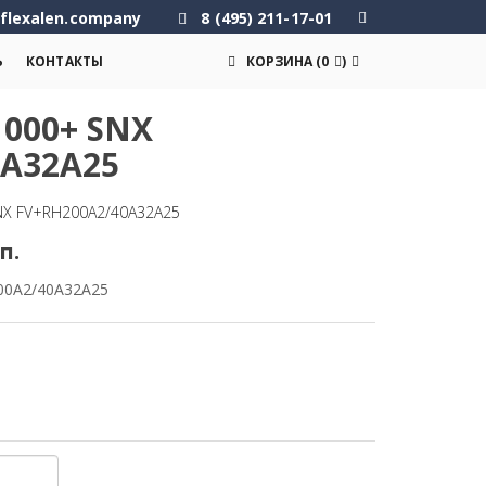
flexalen.company
8 (495) 211-17-01
Ь
КОНТАКТЫ
КОРЗИНА
(
0
)
000+ SNX
0A32A25
NX FV+RH200A2/40A32A25
п.
00A2/40A32A25