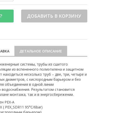
?
ДОБАВИТЬ В КОРЗИНУ
АВКА
ДЕТАЛЬНОЕ ОПИСАНИЕ
нженерные системы, трубы из сшитого
оляции из вспененного полиэтилена и защитном
 находиться несколько труб – две, три, четыре и
ных диаметров, с кислородным барьером и без
для объединения в одной линии
о водоснабжения. Результатом становится
плане монтажа, так и в энергосбережении.
ен PEX-A
 ( PEX_SDR11 95°C/6bar)
 кислородным барьером)