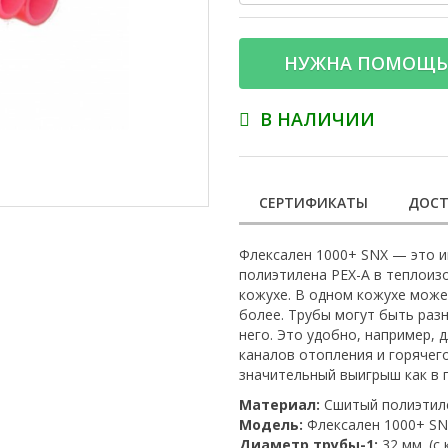
НУЖНА ПОМОЩЬ
В НАЛИЧИИ
СЕРТИФИКАТЫ
ДОСТ
Флексален 1000+ SNX — это и
полиэтилена PEX-A в теплоиз
кожухе. В одном кожухе может
более. Трубы могут быть раз
него. Это удобно, например, 
каналов отопления и горячег
значительный выигрыш как в 
Материал:
Сшитый полиэтил
Модель:
Флексален 1000+ SNX
Диаметр трубы-1:
32 мм. (с