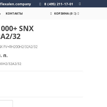
flexalen.company
8 (495) 211-17-01
Ь
КОНТАКТЫ
КОРЗИНА
(
0
)
000+ SNX
A2/32
NX FV+RH200H2/32A2/32
. п.
00H2/32A2/32