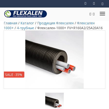
Главная
/
Каталог
/
Продукция Флексален
/
Флексален
1000+
/
4-трубные
/
Флексален-1000+ FV+R160A2/25A20A16
SALE -35%