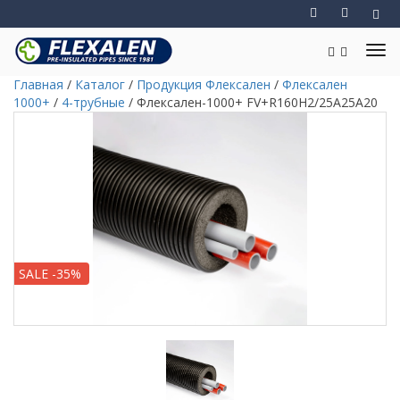
Главная
/
Каталог
/
Продукция Флексален
/
Флексален
1000+
/
4-трубные
/
Флексален-1000+ FV+R160H2/25A25A20
SALE -35%