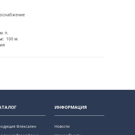
доснабжение
м. п.
ы:
100 м.
ия
АТАЛОГ
ИНФОРМАЦИЯ
родукция Флексален
Новости