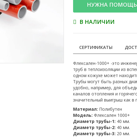
НУЖНА ПОМОЩЬ
В НАЛИЧИИ
СЕРТИФИКАТЫ
ДОСТ
Флексален-1000+ -это инжене
труб в теплоизоляции из всп
одном кожухе может находитьс
Трубы могут быть разных диа
удобно, например, для объед
каналов отопления и горячег
значительный выигрыш как в 
Материал:
Полибутен
Модель:
Флексален 1000+
Диаметр трубы-1:
40 мм.
Диаметр трубы-2:
40 мм.
Диаметр трубы-3:
20 мм.