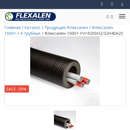
Главная
/
Каталог
/
Продукция Флексален
/
Флексален
1000+
/
4-трубные
/
Флексален-1000+ FV+R200H2/32H40A25
SALE -35%