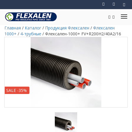
Главная
/
Каталог
/
Продукция Флексален
/
Флексален
1000+
/
4-трубные
/
Флексален-1000+ FV+R200H2/40A2/16
SALE -35%