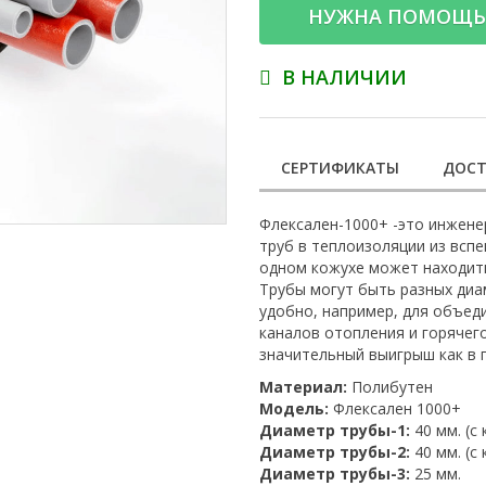
НУЖНА ПОМОЩЬ
В НАЛИЧИИ
СЕРТИФИКАТЫ
ДОСТ
Флексален-1000+ -это инжене
труб в теплоизоляции из всп
одном кожухе может находитьс
Трубы могут быть разных диа
удобно, например, для объед
каналов отопления и горячег
значительный выигрыш как в 
Материал:
Полибутен
Модель:
Флексален 1000+
Диаметр трубы-1:
40 мм. (с
Диаметр трубы-2:
40 мм. (с
Диаметр трубы-3:
25 мм.