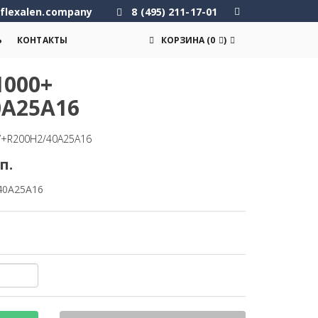
flexalen.company
8 (495) 211-17-01
Ь
КОНТАКТЫ
КОРЗИНА
(
0
)
000+
0A25A16
V+R200H2/40A25A16
п.
40A25A16