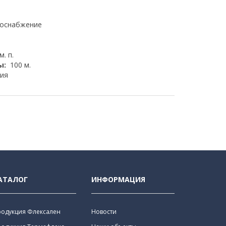
доснабжение
м. п.
ы:
100 м.
ия
АТАЛОГ
ИНФОРМАЦИЯ
родукция Флексален
Новости