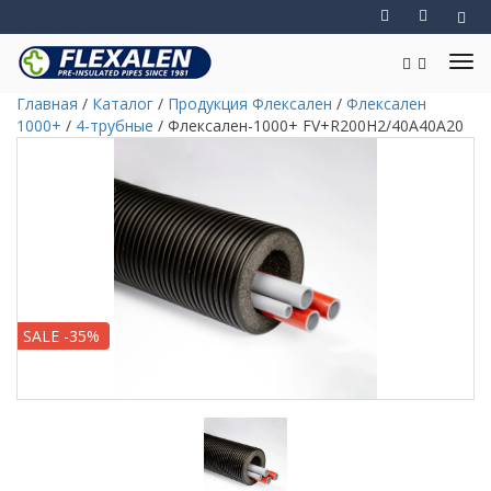
Главная
/
Каталог
/
Продукция Флексален
/
Флексален
1000+
/
4-трубные
/
Флексален-1000+ FV+R200H2/40A40A20
SALE -35%