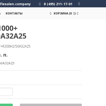
flexalen.company
8 (495) 211-17-01
Ь
КОНТАКТЫ
КОРЗИНА
(
0
)
000+
0A32A25
V+R200H2/50A32A25
. п.
50A32A25