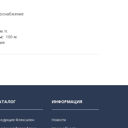
доснабжение
м. п.
ы:
100 м.
ия
АТАЛОГ
ИНФОРМАЦИЯ
родукция Флексален
Новости