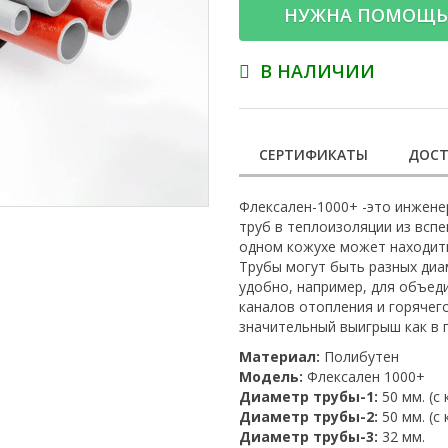
НУЖНА ПОМОЩЬ
В НАЛИЧИИ
СЕРТИФИКАТЫ
ДОСТ
Флексален-1000+ -это инжене
труб в теплоизоляции из всп
одном кожухе может находитьс
Трубы могут быть разных диа
удобно, например, для объед
каналов отопления и горячег
значительный выигрыш как в 
Материал:
Полибутен
Модель:
Флексален 1000+
Диаметр трубы-1:
50 мм. (с
Диаметр трубы-2:
50 мм. (с
Диаметр трубы-3:
32 мм.