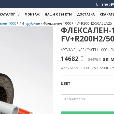
shop@
КАТАЛОГ
МОНТАЖ
НАШИ ОБЪЕКТЫ
ДОСТАВКА
СКАЧАТ
ален 1000+
/
4-трубные
/
Флексален-1000+ FV+R200H2/50A32A25
ФЛЕКСАЛЕН-1
FV+R200H2/5
АРТИКУЛ: ФЛЕКСАЛЕН-1000+ F
14682
за м
24470
Флексален-1000+ FV+R200H2/
ЦВЕТ