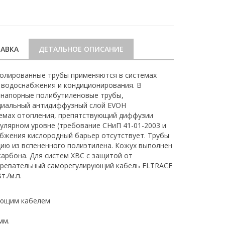
АВКА
ДЕТАЛЬНОЕ ОПИСАНИЕ
золированные трубы применяются в системах
 водоснабжения и кондиционирования. В
 напорные полибутиленовые трубы,
циальный антидиффузный слой EVOH
темах отопления, препятствующий диффузии
кулярном уровне (требование СНиП 41-01-2003 и
абжения кислородный барьер отсутствует. Трубы
ию из вспененного полиэтилена. Кожух выполнен
карбона. Для систем ХВС с защитой от
гревательный саморегулирующий кабель ELTRACE
./м.п.
еющим кабелем
мм.