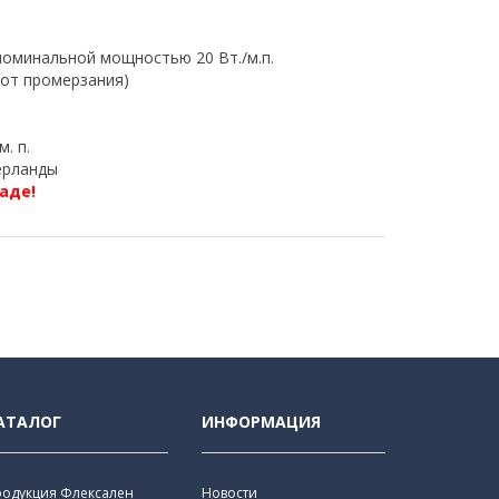
оминальной мощностью 20 Вт./м.п.
 от промерзания)
м. п.
рланды
аде!
АТАЛОГ
ИНФОРМАЦИЯ
родукция Флексален
Новости