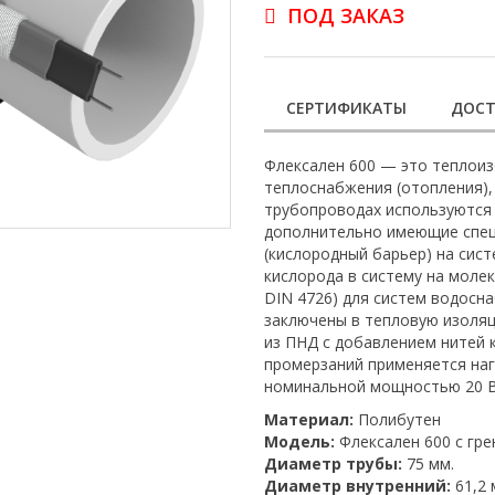
ПОД ЗАКАЗ
СЕРТИФИКАТЫ
ДОСТ
Флексален 600 — это теплои
теплоснабжения (отопления),
трубопроводах используются
дополнительно имеющие спе
(кислородный барьер) на сис
кислорода в систему на моле
DIN 4726) для систем водосн
заключены в тепловую изоляц
из ПНД с добавлением нитей 
промерзаний применяется на
номинальной мощностью 20 Вт
Материал:
Полибутен
Модель:
Флексален 600 с гр
Диаметр трубы:
75 мм.
Диаметр внутренний:
61,2 