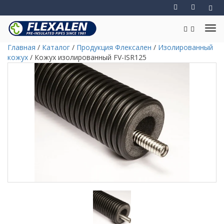
Главная
/
Каталог
/
Продукция Флексален
/
Изолированный
кожух
/
Кожух изолированный FV-ISR125