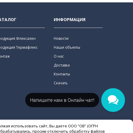
АТАЛОГ
ИНФОРМАЦИЯ
родукция Флексален
Новости
родукция Термафлекс
Наши объекты
онтаж
О нас
Доставка
Контакты
Скачать
Напишите нам в Онлайн чат!
олжая использовать сайт, Вы даете ООО “ОВ” (ОГРН
е обрабатывались, просим отключить обработку файлов