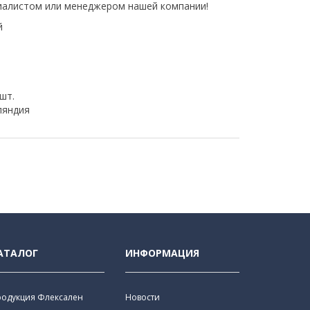
иалистом или менеджером нашей компании!
й
 шт.
яндия
АТАЛОГ
ИНФОРМАЦИЯ
родукция Флексален
Новости