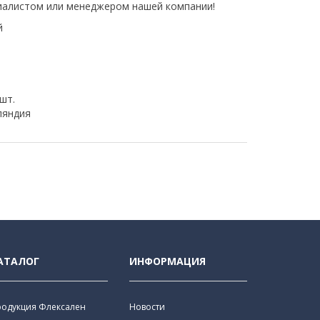
иалистом или менеджером нашей компании!
й
 шт.
яндия
АТАЛОГ
ИНФОРМАЦИЯ
родукция Флексален
Новости