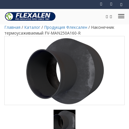
Главная
/
Каталог
/
Продукция Флексален
/
Наконечник
термоусаживаемый FV-MAN250A160-R