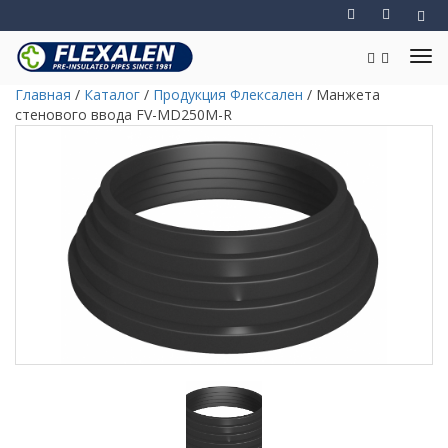
Главная
/
Каталог
/
Продукция Флексален
/
Манжета
стенового ввода FV-MD250M-R