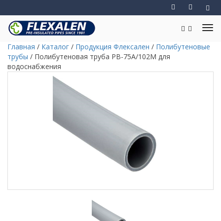
Главная
/
Каталог
/
Продукция Флексален
/
Полибутеновые
трубы
/
Полибутеновая труба PB-75A/102М для
водоснабжения