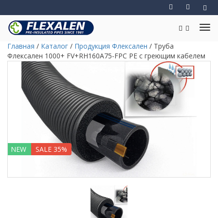
Главная
/
Каталог
/
Продукция Флексален
/
Труба
Флексален 1000+ FV+RH160A75-FPC PE с греющим кабелем
NEW
SALE 35%