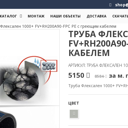
shop@
КАТАЛОГ
МОНТАЖ
НАШИ ОБЪЕКТЫ
ДОСТАВКА
СКАЧАТ
 Флексален 1000+ FV+RH200A90-FPC PE с греющим кабелем
ТРУБА ФЛЕКС
FV+RH200A90
КАБЕЛЕМ
АРТИКУЛ: ТРУБА ФЛЕКСАЛЕН 1
5150
за м. 
8584
Труба Флексален 1000+ FV+R
ЦВЕТ