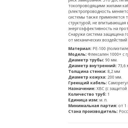
токопроводящими жилами каб
(электропроводность меняетс
системы также применяется т
структурой, не впитывающая 
энергоэффективность на прот
Снаружи система защищена г
от механических воздействий 
Материал:
PE-100 (полиэтиле
Модель:
Флексален 1000+ с 
Диаметр трубы:
90 мм.
Диаметр внутренний:
73,6 
Толщина стенки:
8,2 мм
Диаметр кожуха:
200 мм.
Греющий кабель:
Саморегул
Назначение:
ХВС (с защитой
Количество труб:
1
Единица изм:
м. п.
Минимальная партия:
от 1 
Стана производитель:
Росс