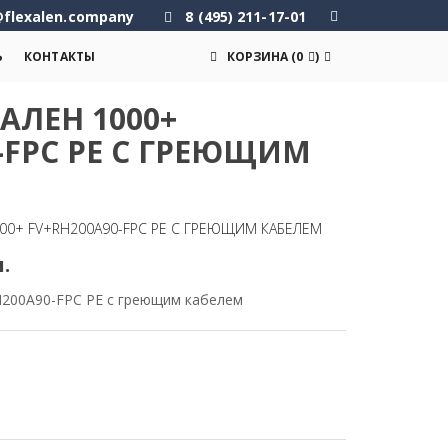
flexalen.company
8 (495) 211-17-01
Ь
КОНТАКТЫ
КОРЗИНА
(
0
)
АЛЕН 1000+
-FPC PE С ГРЕЮЩИМ
000+ FV+RH200A90-FPC PE С ГРЕЮЩИМ КАБЕЛЕМ
п.
H200A90-FPC PE с греющим кабелем