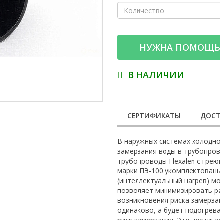
НУЖНА ПОМОЩЬ
В НАЛИЧИИ
СЕРТИФИКАТЫ
ДОСТ
В наружных системах холодн
замерзания воды в трубопро
трубопроводы Flexalen с гре
марки ПЭ-100 укомплектован
(интеллектуальный нагрев) 
позволяет минимизировать рас
возникновения риска замерзан
одинаково, а будет подогрева
риск замерзания. Это достига