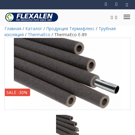
Главная
/
Каталог
/
Продукция Термафлекс
/
Трубная
изоляция
/
ThermaEco
/
ThermaEco E-89
SALE -30%