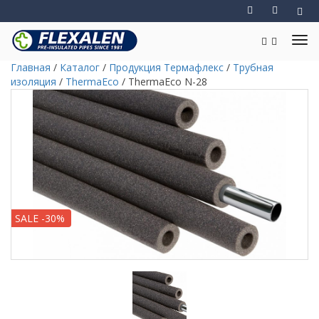
Главная
/
Каталог
/
Продукция Термафлекс
/
Трубная
изоляция
/
ThermaEco
/
ThermaEco N-28
SALE -30%