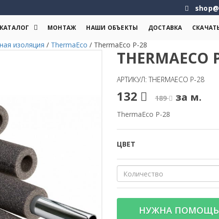
shop@
КАТАЛОГ
МОНТАЖ
НАШИ ОБЪЕКТЫ
ДОСТАВКА
СКАЧАТ
ная изоляция
/
ThermaEco
/
ThermaEco P-28
THERMAECO P
АРТИКУЛ: THERMAECO P-28
132
за м.
189
ThermaEco P-28
ЦВЕТ
НУЖНА ПОМОЩЬ