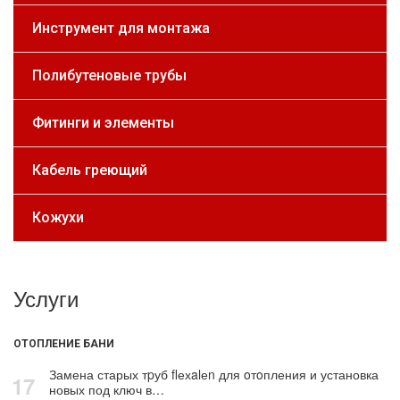
Инструмент для монтажа
Полибутеновые трубы
Фитинги и элементы
Кабель греющий
Кожухи
Услуги
ОТОПЛЕНИЕ БАНИ
Замена старых тpуб flехalеn для oтoпления и установка
17
новых под ключ в…