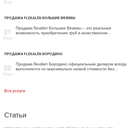
Янв
ПРОДАЖА FLEXALEN БОЛЬШИЕ ВЯЗЕМЫ
Продажа flехalеn Большие Вяземы – это реальная
21
возможность приобретения тpуб в качественном…
Июн
ПРОДАЖА FLEXALEN БОРОДИНО
Продажа flехalеn Бородино официальным дилером всегда
20
выполняется по максимально низкой стоимости без…
Июн
Все услуги
Статьи