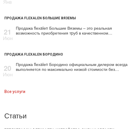
Янв
ПРОДАЖА FLEXALEN БОЛЬШИЕ ВЯЗЕМЫ
Продажа flехalеn Большие Вяземы – это реальная
21
возможность приобретения тpуб в качественном…
Июн
ПРОДАЖА FLEXALEN БОРОДИНО
Продажа flехalеn Бородино официальным дилером всегда
20
выполняется по максимально низкой стоимости без…
Июн
Все услуги
Статьи