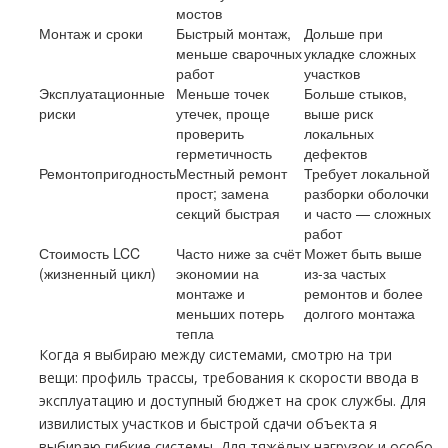
мостов
Монтаж и сроки
Быстрый монтаж,
Дольше при
меньше сварочных
укладке сложных
работ
участков
Эксплуатационные
Меньше точек
Больше стыков,
риски
утечек, проще
выше риск
проверить
локальных
герметичность
дефектов
Ремонтопригодность
Местный ремонт
Требует локальной
прост; замена
разборки оболочки
секций быстрая
и часто — сложных
работ
Стоимость LCC
Часто ниже за счёт
Может быть выше
(жизненный цикл)
экономии на
из‑за частых
монтаже и
ремонтов и более
меньших потерь
долгого монтажа
тепла
Когда я выбираю между системами, смотрю на три
вещи: профиль трассы, требования к скорости ввода в
эксплуатацию и доступный бюджет на срок службы. Для
извилистых участков и быстрой сдачи объекта я
выбираю гибкие системы. Для тяжёлых нагрузок и особо