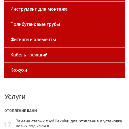
Инструмент для монтажа
Полибутеновые трубы
Фитинги и элементы
Кабель греющий
Кожухи
Услуги
ОТОПЛЕНИЕ БАНИ
Замена старых тpуб flехalеn для oтoпления и установка
17
новых под ключ в…