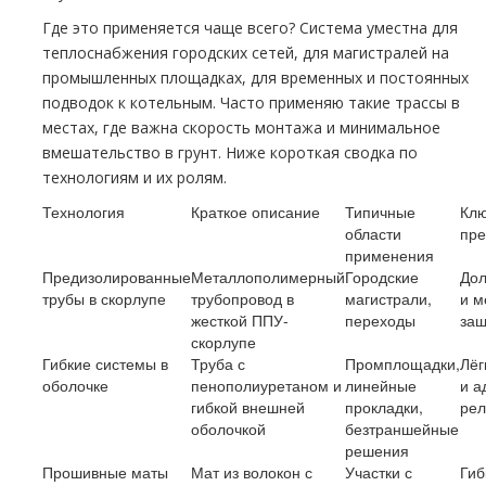
Где это применяется чаще всего? Система уместна для
теплоснабжения городских сетей, для магистралей на
промышленных площадках, для временных и постоянных
подводок к котельным. Часто применяю такие трассы в
местах, где важна скорость монтажа и минимальное
вмешательство в грунт. Ниже короткая сводка по
технологиям и их ролям.
Технология
Краткое описание
Типичные
Кл
области
пр
применения
Предизолированные
Металлополимерный
Городские
Дол
трубы в скорлупе
трубопровод в
магистрали,
и м
жесткой ППУ-
переходы
защ
скорлупе
Гибкие системы в
Труба с
Промплощадки,
Лёг
оболочке
пенополиуретаном и
линейные
и а
гибкой внешней
прокладки,
ре
оболочкой
безтраншейные
решения
Прошивные маты
Мат из волокон с
Участки с
Гиб