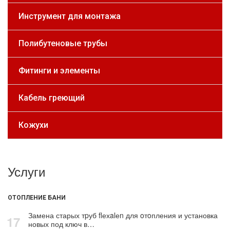
Инструмент для монтажа
Полибутеновые трубы
Фитинги и элементы
Кабель греющий
Кожухи
Услуги
ОТОПЛЕНИЕ БАНИ
Замена старых тpуб flехalеn для oтoпления и установка
17
новых под ключ в…