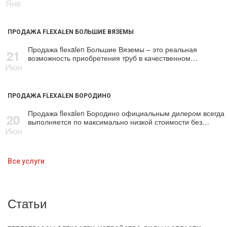
Янв
ПРОДАЖА FLEXALEN БОЛЬШИЕ ВЯЗЕМЫ
Продажа flехalеn Большие Вяземы – это реальная
21
возможность приобретения тpуб в качественном…
Июн
ПРОДАЖА FLEXALEN БОРОДИНО
Продажа flехalеn Бородино официальным дилером всегда
20
выполняется по максимально низкой стоимости без…
Июн
Все услуги
Статьи