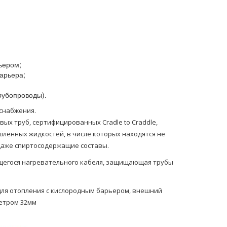
ьером;
арьера;
pубопроводы).
снабжения.
х труб, сертифицированных Cradle to Craddle,
шленных жидкостей, в числе которых находятся не
 даже спиртосодержащие составы.
щегося нагревательного кабеля, защищающая трубы
для oтoпления с кислородным барьером, внешний
етром 32мм