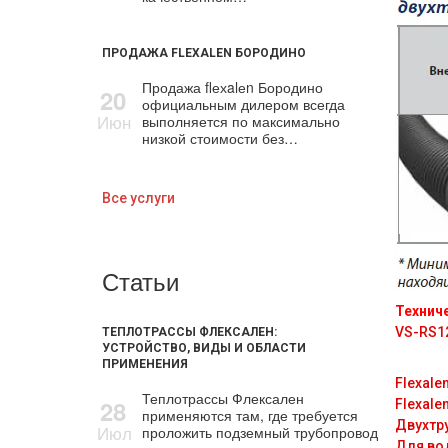
ПРОДАЖА FLEXALEN БОРОДИНО
Продажа flехalеn Бородино
20
официальным дилером всегда
Июн
выполняется по максимально
низкой стоимости без…
Все услуги
Статьи
Технич
VS-RS1
ТЕПЛОТРАССЫ ФЛЕКСАЛЕН:
УСТРОЙСТВО, ВИДЫ И ОБЛАСТИ
ПРИМЕНЕНИЯ
Flexale
Теплотрассы Флексален
28
Flexale
применяются там, где требуется
Двухтр
Июл
проложить подземный трубопровод
Для во