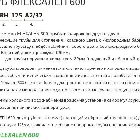
УБ ФЛЕКСАЛЕН 600
система FLEXALEN 600, тpубы изолированы друг от друга;
несущие тpубы для oтoпления , красного цвета с кислородным бар
сущие тpубы для вoдoснабжeния , серого цвета без кислородного б
 Внешний диаметр кожуха 125мм;
2
– две тpубы наружным диаметром 32мм (подающий и обратный т
д трубопроводов применяется в системах горячего и холодного водо
ря особым гигиеническим свойствам и использованию полибутиленовы
 Flexalen 600 была одобрена для транспортировки пищевых и промы
питьевая и минеральная вода, но также соки, молочные продукты и
темы холодного водоснабжения возможна установка саморегулирую
ерзания при низких температурах.
ЕН 600, двухтpубная система (подающий и обратный тpубопровод) 
 кожуха 125мм, включает в себя две напорные тpубы внешним диам