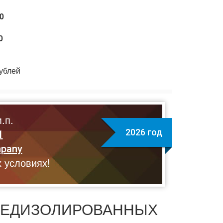
,0
0
ублей
.п.
2026 год
1
mpany
 условиях!
РЕДИЗОЛИРОВАННЫХ