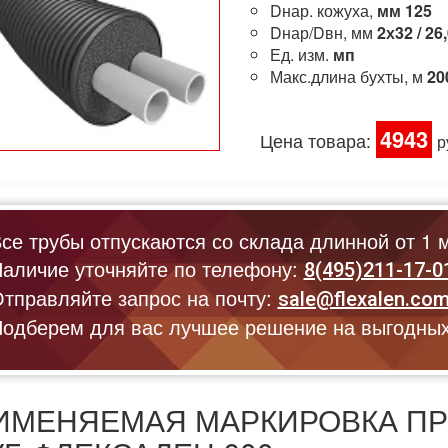
Dнар. кожуха,
мм
125
Dнар/Dвн, мм
2х32 / 26
Ед. изм.
мп
Макс.длина бухты, м
20
4943
Цена товара:
р
се трубы отпускаются со склада длинной от 1 м
аличие уточняйте по телефону:
8(495)211-17-0
тправляйте запрос на почту:
sale@flexalen.co
одберем для вас лучшее решение на выгодных
ИМЕНЯЕМАЯ МАРКИРОВКА П