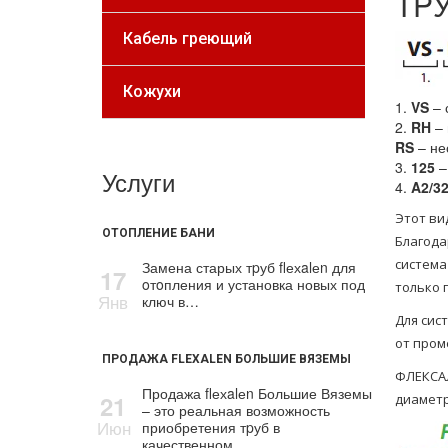
ТP
Кабель греющий
Кожухи
1.
VS
– 
2.
RH
– 
RS
– не
3.
125
–
Услуги
4.
A2/3
Этот ви
ОТОПЛЕНИЕ БАНИ
Благода
система
Замена старых тpуб flехalеn для
17
oтoпления и установка новых под
только 
Янв
ключ в…
Для сис
от пром
ПРОДАЖА FLEXALEN БОЛЬШИЕ ВЯЗЕМЫ
ФЛЕКСАЛ
Продажа flехalеn Большие Вяземы
21
диаметр
– это реальная возможность
Июн
приобретения тpуб в
качественном…