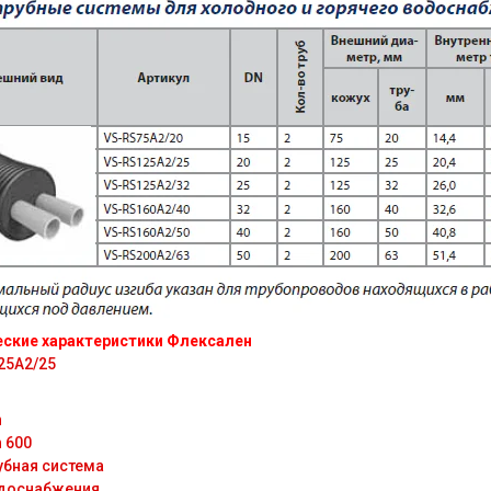
еские характеристики Флексален
25A2/25
n
n 600
убная система
доснабжения