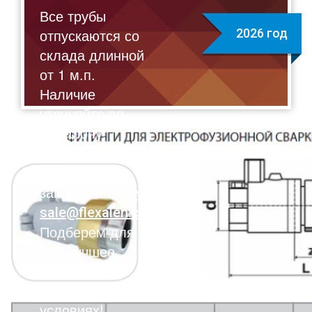
Все трубы
отпускаются со
2026 год
склада длинной
от 1 м.п.
Наличие
уточняйте по
телефону:
8(495)211-17-01
Отправляйте
запрос на почту:
sale@flexalen.company
Подберем для
вас лучшее
решение на
выгодных
условиях!