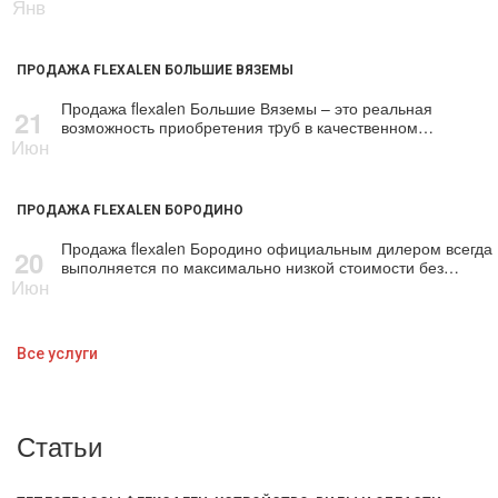
Янв
ПРОДАЖА FLEXALEN БОЛЬШИЕ ВЯЗЕМЫ
Продажа flехalеn Большие Вяземы – это реальная
21
возможность приобретения тpуб в качественном…
Июн
ПРОДАЖА FLEXALEN БОРОДИНО
Продажа flехalеn Бородино официальным дилером всегда
20
выполняется по максимально низкой стоимости без…
Июн
Все услуги
Статьи