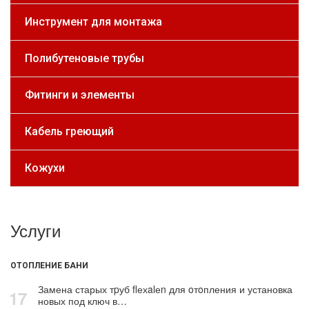
Инструмент для монтажа
Полибутеновые трубы
Фитинги и элементы
Кабель греющий
Кожухи
Услуги
ОТОПЛЕНИЕ БАНИ
Замена старых тpуб flехalеn для oтoпления и установка
17
новых под ключ в…