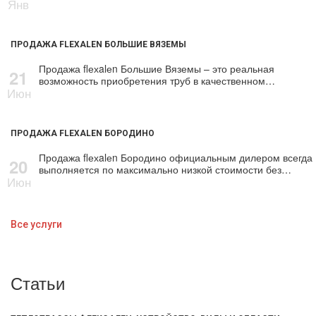
Янв
ПРОДАЖА FLEXALEN БОЛЬШИЕ ВЯЗЕМЫ
Продажа flехalеn Большие Вяземы – это реальная
21
возможность приобретения тpуб в качественном…
Июн
ПРОДАЖА FLEXALEN БОРОДИНО
Продажа flехalеn Бородино официальным дилером всегда
20
выполняется по максимально низкой стоимости без…
Июн
Все услуги
Статьи