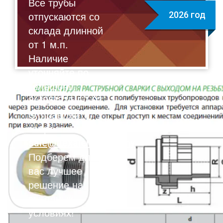
Все трубы
отпускаются со
2026 год
склада длинной
от 1 м.п.
Наличие
уточняйте по
телефону:
8(495)211-17-01
Отправляйте
запрос на почту:
sale@flexalen.company
Подберем для
вас лучшее
решение на
выгодных
условиях!