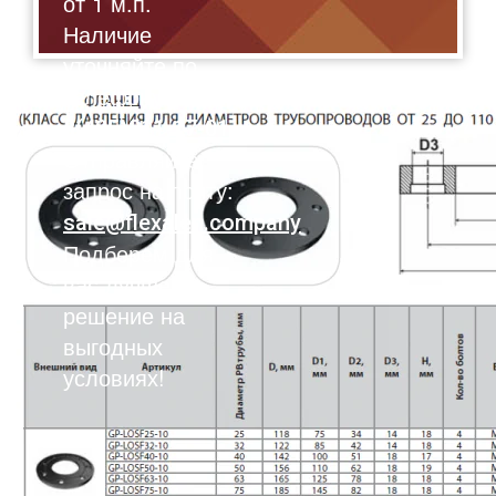
от 1 м.п.
Наличие
уточняйте по
телефону:
8(495)211-17-01
Отправляйте
запрос на почту:
sale@flexalen.company
Подберем для
вас лучшее
решение на
выгодных
условиях!