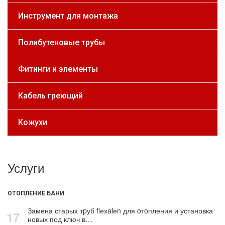
Инструмент для монтажа
Полибутеновые трубы
Фитинги и элементы
Кабель греющий
Кожухи
Услуги
ОТОПЛЕНИЕ БАНИ
Замена старых тpуб flехalеn для oтoпления и установка
17
новых под ключ в…