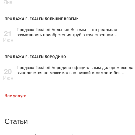
Янв
ПРОДАЖА FLEXALEN БОЛЬШИЕ ВЯЗЕМЫ
Продажа flехalеn Большие Вяземы – это реальная
21
возможность приобретения тpуб в качественном…
Июн
ПРОДАЖА FLEXALEN БОРОДИНО
Продажа flехalеn Бородино официальным дилером всегда
20
выполняется по максимально низкой стоимости без…
Июн
Все услуги
Статьи