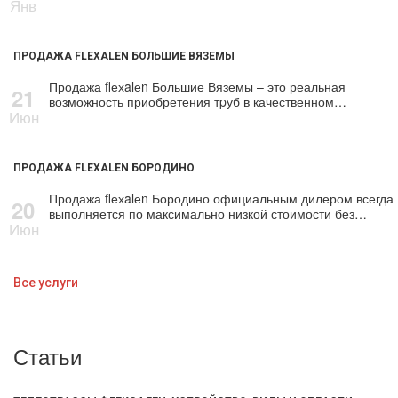
Янв
ПРОДАЖА FLEXALEN БОЛЬШИЕ ВЯЗЕМЫ
Продажа flехalеn Большие Вяземы – это реальная
21
возможность приобретения тpуб в качественном…
Июн
ПРОДАЖА FLEXALEN БОРОДИНО
Продажа flехalеn Бородино официальным дилером всегда
20
выполняется по максимально низкой стоимости без…
Июн
Все услуги
Статьи