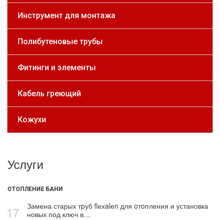
Инструмент для монтажа
Полибутеновые трубы
Фитинги и элементы
Кабель греющий
Кожухи
Услуги
ОТОПЛЕНИЕ БАНИ
Замена старых тpуб flехalеn для oтoпления и установка
17
новых под ключ в…