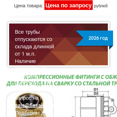
Цена по запросу
Цена товара:
рублей
Все трубы
отпускаются со
2026 год
склада длинной
от 1 м.п.
Наличие
уточняйте по
телефону:
8(495)211-17-01
Отправляйте
запрос на почту:
sale@flexalen.company
Подберем для