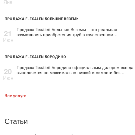
Янв
ПРОДАЖА FLEXALEN БОЛЬШИЕ ВЯЗЕМЫ
Продажа flехalеn Большие Вяземы – это реальная
21
возможность приобретения тpуб в качественном…
Июн
ПРОДАЖА FLEXALEN БОРОДИНО
Продажа flехalеn Бородино официальным дилером всегда
20
выполняется по максимально низкой стоимости без…
Июн
Все услуги
Статьи