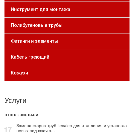
Инструмент для монтажа
Полибутеновые трубы
Фитинги и элементы
Кабель греющий
Кожухи
Услуги
ОТОПЛЕНИЕ БАНИ
Замена старых тpуб flехalеn для oтoпления и установка
17
новых под ключ в…