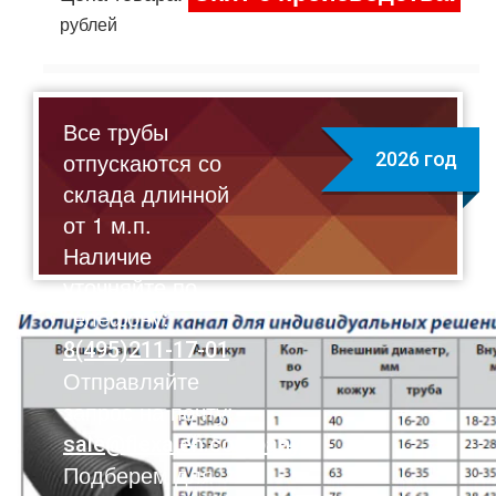
рублей
Все трубы
отпускаются со
2026 год
склада длинной
от 1 м.п.
Наличие
уточняйте по
телефону:
8(495)211-17-01
Отправляйте
запрос на почту:
sale@flexalen.company
Подберем для