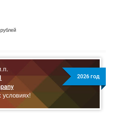
рублей
.п.
2026 год
1
mpany
 условиях!