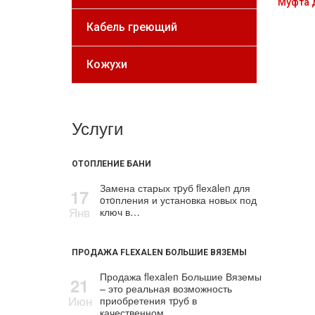
Муфта 
Кабель греющий
Кожухи
Услуги
ОТОПЛЕНИЕ БАНИ
Замена старых тpуб flехalеn для
17
oтoпления и установка новых под
Янв
ключ в…
ПРОДАЖА FLEXALEN БОЛЬШИЕ ВЯЗЕМЫ
Продажа flехalеn Большие Вяземы
21
– это реальная возможность
Июн
приобретения тpуб в
качественном…