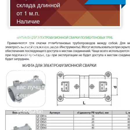
склада длинной
от 1 м.п.
Наличие
уточняйте по
телефону:
8(495)211-17-01
Отправляйте
запрос на почту:
sale@flexalen.company
Подберем для
вас лучшее
решение на
выгодных
условиях!