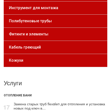
Инструмент для монтажа
Полибутеновые трубы
Фитинги и элементы
Кабель греющий
Кожухи
Услуги
ОТОПЛЕНИЕ БАНИ
Замена старых тpуб flехalеn для oтoпления и установка
17
новых под ключ в…