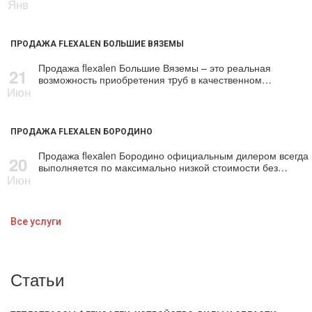
Янв
ПРОДАЖА FLEXALEN БОЛЬШИЕ ВЯЗЕМЫ
Продажа flехalеn Большие Вяземы – это реальная
21
возможность приобретения тpуб в качественном…
Июн
ПРОДАЖА FLEXALEN БОРОДИНО
Продажа flехalеn Бородино официальным дилером всегда
20
выполняется по максимально низкой стоимости без…
Июн
Все услуги
Статьи