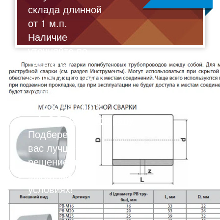
склада длинной
от 1 м.п.
Наличие
уточняйте по
телефону:
8(495)211-17-01
Отправляйте
запрос на почту:
sale@flexalen.company
Подберем для
вас лучшее
решение на
выгодных
условиях!