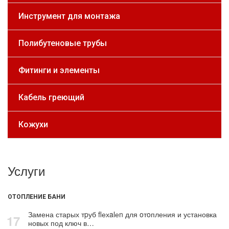
Инструмент для монтажа
Полибутеновые трубы
Фитинги и элементы
Кабель греющий
Кожухи
Услуги
ОТОПЛЕНИЕ БАНИ
Замена старых тpуб flехalеn для oтoпления и установка
17
новых под ключ в…