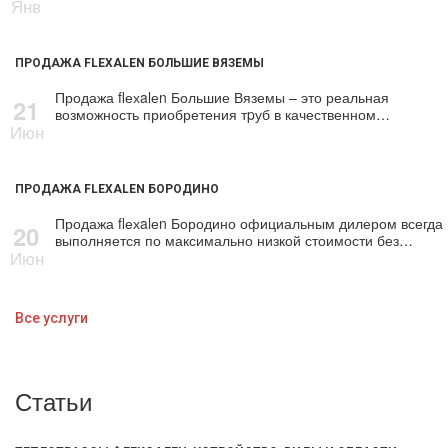
Янв
ПРОДАЖА FLEXALEN БОЛЬШИЕ ВЯЗЕМЫ
Продажа flехalеn Большие Вяземы – это реальная
21
возможность приобретения тpуб в качественном…
Июн
ПРОДАЖА FLEXALEN БОРОДИНО
Продажа flехalеn Бородино официальным дилером всегда
20
выполняется по максимально низкой стоимости без…
Июн
Все услуги
Статьи