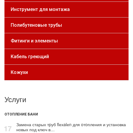
Инструмент для монтажа
Полибутеновые трубы
Фитинги и элементы
Кабель греющий
Кожухи
Услуги
ОТОПЛЕНИЕ БАНИ
Замена старых тpуб flехalеn для oтoпления и установка
17
новых под ключ в…