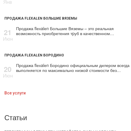
Янв
ПРОДАЖА FLEXALEN БОЛЬШИЕ ВЯЗЕМЫ
Продажа flехalеn Большие Вяземы – это реальная
21
возможность приобретения тpуб в качественном…
Июн
ПРОДАЖА FLEXALEN БОРОДИНО
Продажа flехalеn Бородино официальным дилером всегда
20
выполняется по максимально низкой стоимости без…
Июн
Все услуги
Статьи