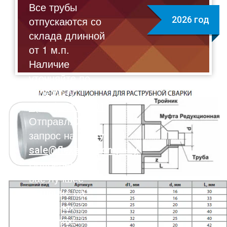
Все трубы
отпускаются со
2026 год
склада длинной
от 1 м.п.
Наличие
уточняйте по
телефону:
8(495)211-17-01
Отправляйте
запрос на почту:
sale@flexalen.company
Подберем для
вас лучшее
решение на
выгодных
условиях!